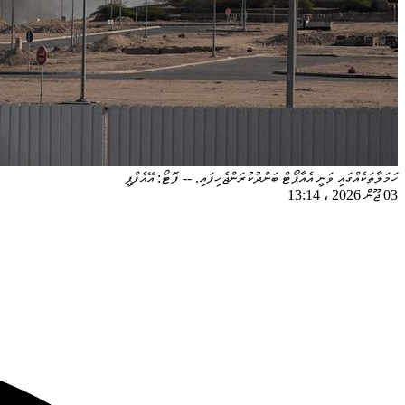
ހަމަލާތަކެއްގައި ވަނީ އެއާޕޯޓް ބަންދުކުރަންޖެހިފައި. -- ފޮޓޯ: އޭއެފްޕީ
03 ޖޫން 2026
،
13:14