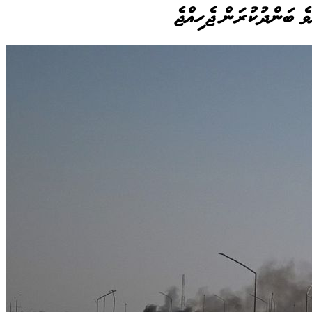
ވެ ބަންދުކުރަން ޖެހިއްޖެ