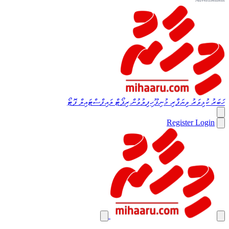
ހަބަރު
ކުޅިވަރު
ވިޔަފާރި
މުނިފޫހިފިލުވުން
ރިޕޯޓް
ލައިފްސްޓައިލް
ފޮޓޯ
Register
Login