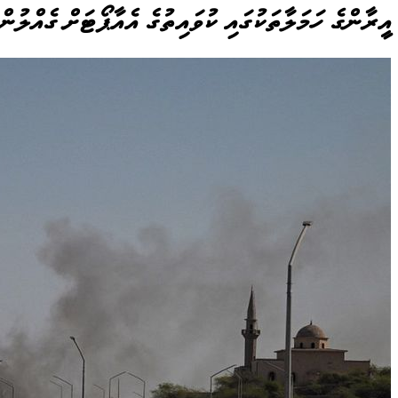
އީރާންގެ ހަމަލާތަކުގައި ކުވައިތުގެ އެއާޕޯޓަށް ގެއްލުން