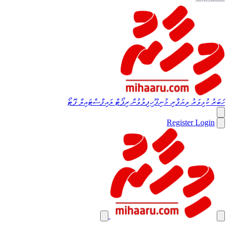
ހަބަރު
ކުޅިވަރު
ވިޔަފާރި
މުނިފޫހިފިލުވުން
ރިޕޯޓް
ލައިފްސްޓައިލް
ފޮޓޯ
Register
Login