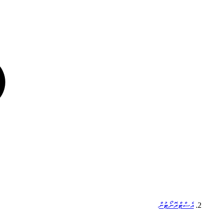
އެސްޓްރޮނޯޓުން