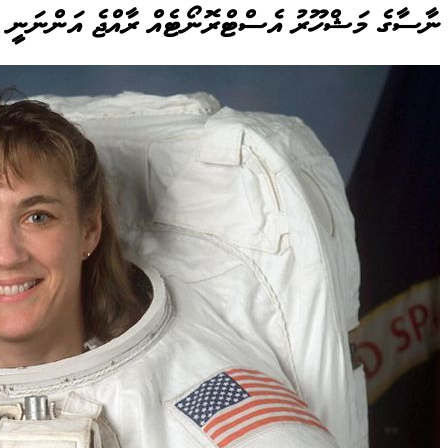
ނާސާގެ މަޝްހޫރު އެސްޓްރޮނޯޓެއް ރާއްޖެ އަންނަނީ