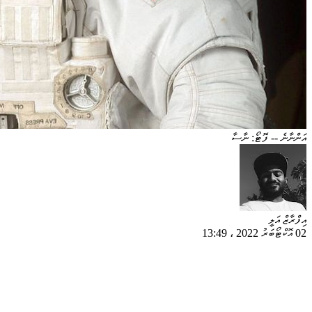
އަންނާނެ -- ފޮޓޯ: ނާސާ
އިފްރާޒް އަލީ
02 އޮކްޓޯބަރު 2022
،
13:49