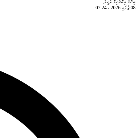
ބިންމާ އިބްރާހިމް ވަހީދު
08 ޖުލައި 2026
،
07:24