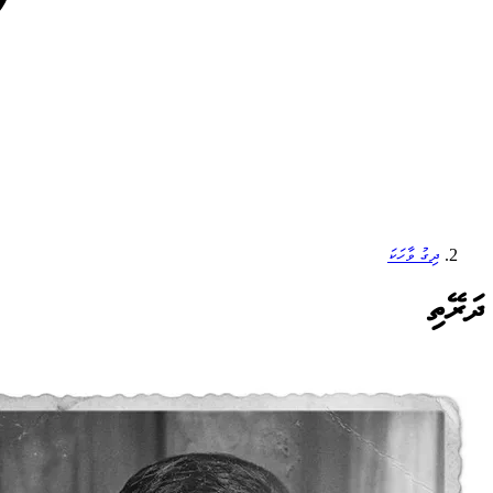
ދިގު ވާހަކަ
ދަރޭތި