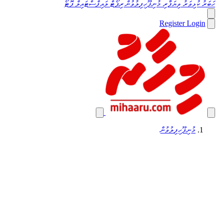
ހަބަރު
ކުޅިވަރު
ވިޔަފާރި
މުނިފޫހިފިލުވުން
ރިޕޯޓް
ލައިފްސްޓައިލް
ފޮޓޯ
Register
Login
މުނިފޫހިފިލުވުން