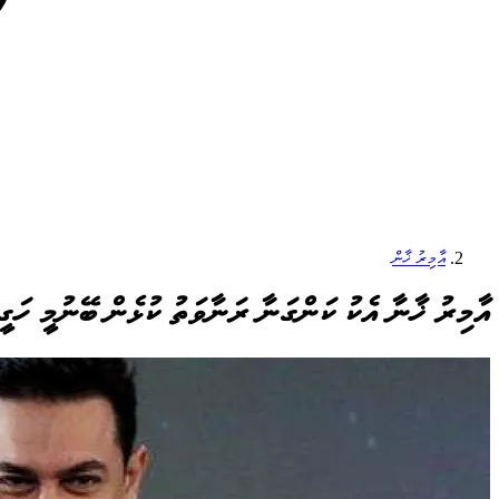
އާމިރު ޚާން
އާމިރު ޚާނާ އެކު ކަންގަނާ ރަނާވަތު ކުޅެން ބޭނުމީ ހަގީގ