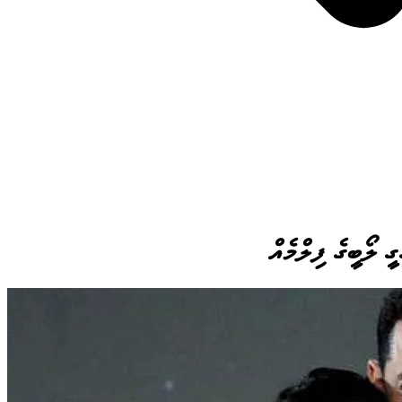
ީ ލޯބީގެ ފިލްމެއް