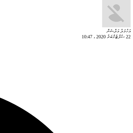
އަހުމަދު އަދްޝަން
22 ސެޕްޓެމްބަރު 2020
،
10:47