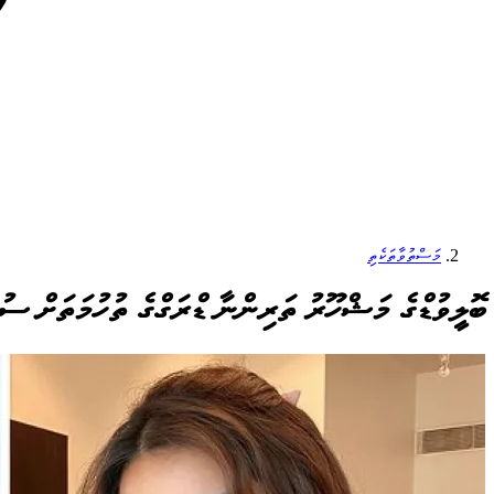
މަސްތުވާތަކެތި
ބޮލީވުޑްގެ މަޝްހޫރު ތަރިންނާ ޑްރަގްގެ ތުހުމަތަށް ސު