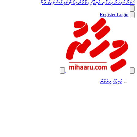
ހަބަރު
ކުޅިވަރު
ވިޔަފާރި
މުނިފޫހިފިލުވުން
ރިޕޯޓް
ލައިފްސްޓައިލް
ފޮޓޯ
Register
Login
މުނިފޫހިފިލުވުން