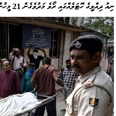
ނިއު ދިއްލީގެ ހޮޓަލެއްގައި ރޯވެ މަދުވެގެން 21 މީހުން މަރުވެއްޖެ