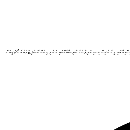
ިންޑިއާގައި މީގެ ކުރިން ހިނގި އަލިފާނުގެ ހާދިސާއެއްގައި މަރުވި މީހުން ހޮސްޕިޓަލެއްގެ މޯޗަރީއަށް