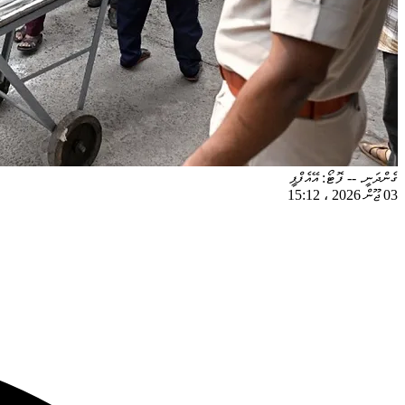
ގެންދަނީ. -- ފޮޓޯ: އޭއެފްޕީ
03 ޖޫން 2026
،
15:12