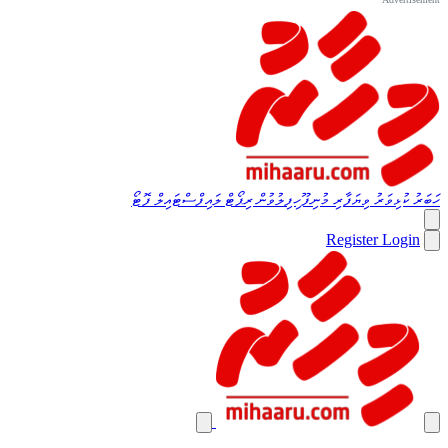
ހަބަރު
ކުޅިވަރު
ވިޔަފާރި
މުނިފޫހިފިލުވުން
ރިޕޯޓް
ލައިފްސްޓައިލް
ފޮޓޯ
Register
Login