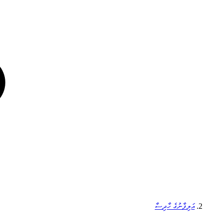
އަލިފާނުގެ ހާދިސާ