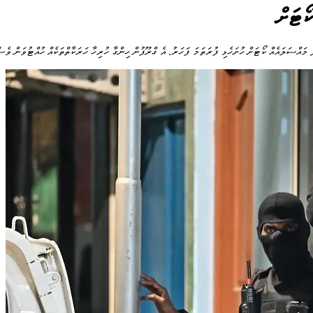
ކޯޓަށް
 މައްސަލައެއް ކޯޓަށް ހުށަހެޅި ފުރަތަމަ ފަހަރު. އެ ގްރޫޕުން ހިންގާ ހުރިހާ ހަރަކާތްތަކެއް ހުއްޓުވަން ވެސ