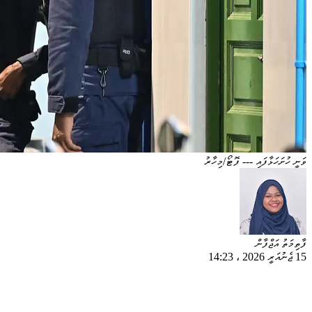
ވަނީ ހުށަހަޅާފައި --- ފޮޓޯ/މިހާރު
ފާތިމަތު އަޖްފާން
15 ޖެނުއަރީ 2026
،
14:23