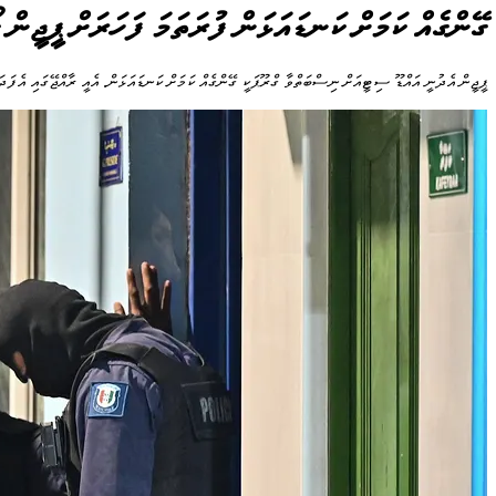
ގޭންގެއް ކަމަށް ކަނޑައަޅަން ފުރަތަމަ ފަހަރަށް ޕީޖީން 
ޕީޖީން އެދުނީ އައްޑޫ ސިޓީއަށް ނިސްބަތްވާ ގްރޫޕަކީ ގޭންގެއް ކަމަށް ކަނޑައަޅަން. އެއީ ރާއްޖޭގައި އެފަދަ