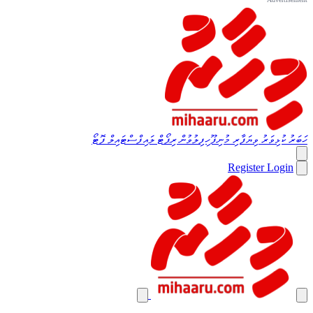
ހަބަރު
ކުޅިވަރު
ވިޔަފާރި
މުނިފޫހިފިލުވުން
ރިޕޯޓް
ލައިފްސްޓައިލް
ފޮޓޯ
Register
Login