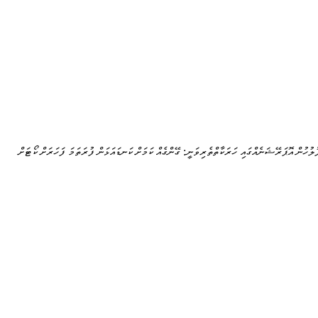
ުލުހުން އޮޕަރޭޝަނެއްގައި ހަރަކާތްތެރިވަނީ: ގޭންގެއް ކަމަށް ކަނޑައަޅަން ފުރަތަމަ ފަހަރަށް ކޯޓަށް