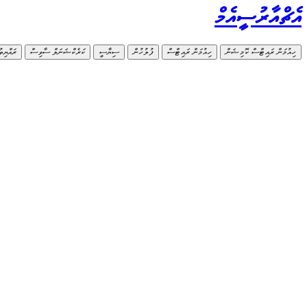
އެޗްއާރުސީއެމް
ހިއުމަން ރައިޓްސް ކޮމިޝަން
ހިއުމަން ރައިޓްސް
ފުލުހުން
ސިޔާސީ
ކަރެކްޝަނަލް ސާވިސް
ރައްޔިތ