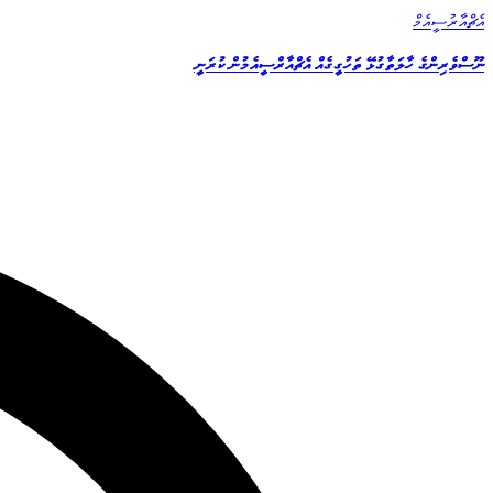
އެޗްއާރުސީއެމް
ނޫސްވެރިންގެ ހާލަތާގުޅޭ ތަހުގީގެއް އެޗްއާރްސީއެމުން ކުރަނީ