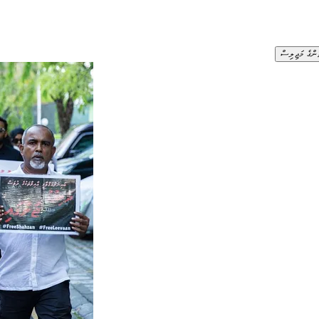
ުންގެ މަޖިލިސް