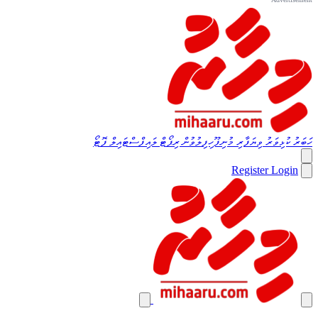
ހަބަރު
ކުޅިވަރު
ވިޔަފާރި
މުނިފޫހިފިލުވުން
ރިޕޯޓް
ލައިފްސްޓައިލް
ފޮޓޯ
Register
Login