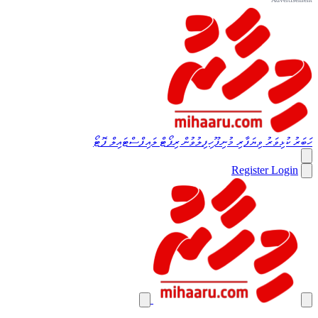
ހަބަރު
ކުޅިވަރު
ވިޔަފާރި
މުނިފޫހިފިލުވުން
ރިޕޯޓް
ލައިފްސްޓައިލް
ފޮޓޯ
Register
Login