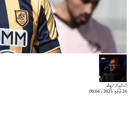
ހުސެއިން ހަބީބް
24 ޖުލައި 2025
،
06:04