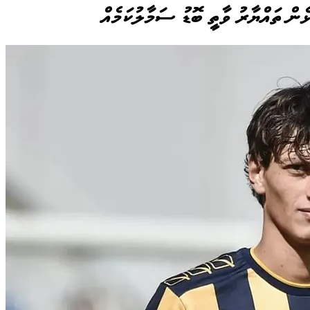
ެން ތައްޔާރު ވާތީ ބޮޑު ސަމާލުކަމެއް