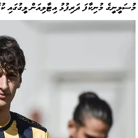
މުސަލީނީގެ މުނިކާފަ ދަރިފުޅު އިޓާލިއަން ލީގުގައި ކުޅ