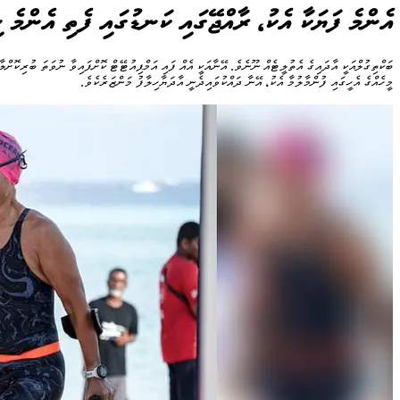
އެންމެ ފަޔަކާ އެކު، ރާއްޖޭގައި ކަނޑުގައި ފެތި އެންމެ ހ
ބަކްތިގުލްއަކީ އާދައިގެ އެތުލީޓެއް ނޫނެވެ. އޭނާއަކީ އެއް ފައި އަމްޕިއުޓޭޓް ކޮށްފައިވާ ނުވަތަ ބުރިކ
މީހެއްގެ އެހީގައި ފުންމާލުމާ އެކު، އޭނާ ދައްކުވައިދެނީ އާދަޔާހިލާފު މަންޒަރެކެވެ.