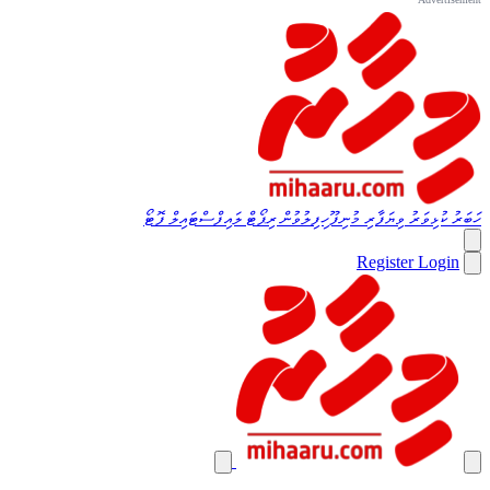
ހަބަރު
ކުޅިވަރު
ވިޔަފާރި
މުނިފޫހިފިލުވުން
ރިޕޯޓް
ލައިފްސްޓައިލް
ފޮޓޯ
Register
Login