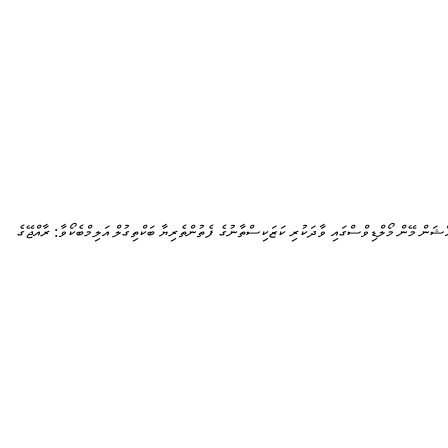
ޯޝަން މޭން މޯލްޑިވްސްގައި ވާދަކުރި ކަޒަކިސްތާނުގެ ފެތުންތެރިޔާ ބަކްތިގުލް އަލިމްބެކޯވާ: ރާއްޖޭގެ