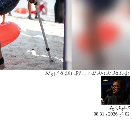
ތަޖުރިބާ އޭނާ އަށް ވަރަށް ހާއްސަ --- ފޮޓޯ: ފަޔާޒު މޫސާ | މިހާރު
ހުސެއިން ހަބީބް
02 މެއި 2026
،
08:31