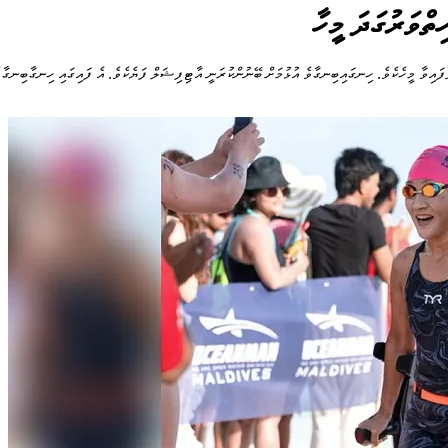
ިތްވަރުގަދަ މީހާ
ޮށްލާފައިވާ މީހެކެވެ. ހިނގައިބިނގާވެ އުޅުމަށް ބޭނުންކުރަނީ އާޓިފިޝަލް ފަޔެކެވެ. އެ ފައިގައި ހިނގާބި