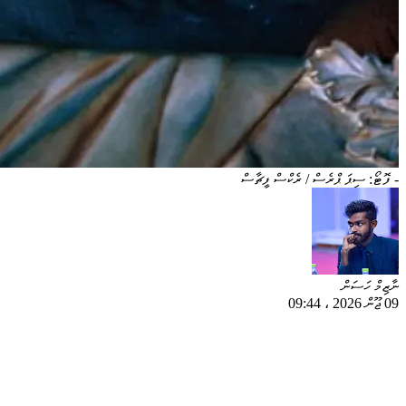
- ފޮޓޯ: ސިޕަ ޕްރެސް / ރެކްސް ފީޗާސް
ނާޒިމް ހަސަން
09 ޖޫން 2026
،
09:44