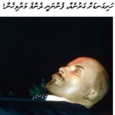
ހަށިގަނޑަށް ގަރުނެއް، ފެންނަނީ ދެންމެ މަރުވިހެން!