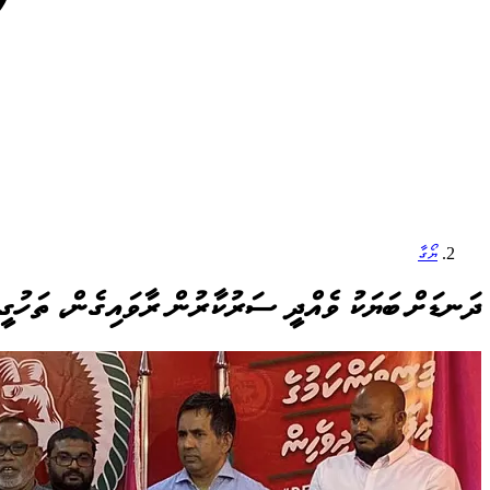
ޔޯގާ
ދަނޑަށް ބަޔަކު ވެއްދީ ސަރުކާރުން ރާވައިގެން، ތަހުގީ