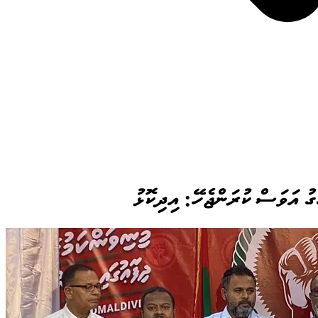
ގު އަވަސް ކުރަންޖެހޭ: އިދިކޮޅު