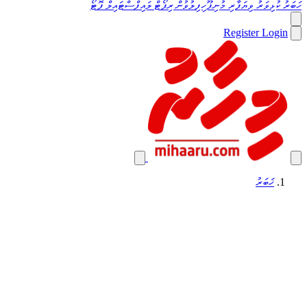
ހަބަރު
ކުޅިވަރު
ވިޔަފާރި
މުނިފޫހިފިލުވުން
ރިޕޯޓް
ލައިފްސްޓައިލް
ފޮޓޯ
Register
Login
ޚަބަރު