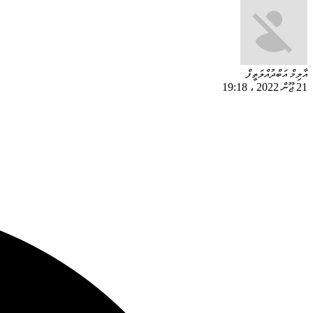
އާލިމް އަބްދުއްލަތީފް
21 ޖޫން 2022
،
19:18