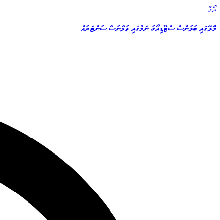
ޔޯގާ
މާލޭގައި ބެލެންސް ސްޓޫޑިއޯގެ ނަމުގައި ވެލްނެސް ސެންޓަރެއް