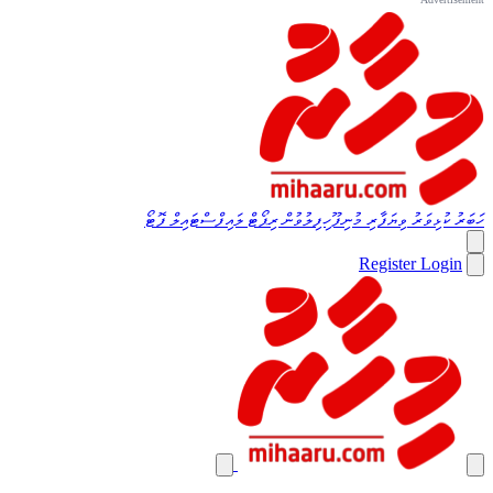
ހަބަރު
ކުޅިވަރު
ވިޔަފާރި
މުނިފޫހިފިލުވުން
ރިޕޯޓް
ލައިފްސްޓައިލް
ފޮޓޯ
Register
Login