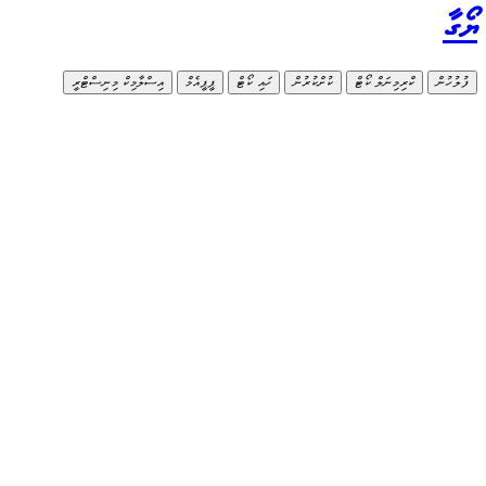
ޔޯގާ
ފުލުހުން
ކްރިމިނަލް ކޯޓް
ކުށްކުރުން
ހައި ކޯޓް
ޕީޕީއެމް
އިސްލާމިކް މިނިސްޓްރީ