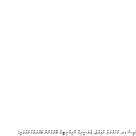
ައީސް ޑރ. މުހައްމަދު މުއިއްޒު، ތެލަސީމިއާ ކޮމިއުނިޓީގެ ބޭފުޅުންނާ ބައްދަލުކުރައްވަނީ: