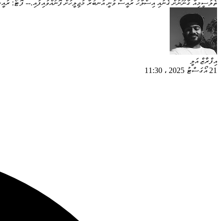
ތެލަސީމިއާ ގާނޫނަށް ގެނައި އިސްލާހު ރައީސް ވަނީ އަނބުރާ މަޖިލީހަށް ފޮނުއްވައިފައި.-- ފޮޓޯ: ރައ
އިފްރާޒް އަލީ
21 އޯގަސްޓު 2025
،
11:30