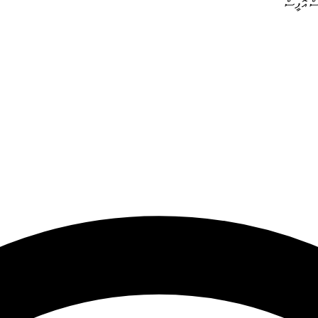
ީސް އޮފީސް