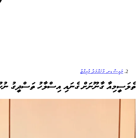
ރައީސް ޑރ. މުހައްމަދު މުއިއްޒު
ތެލަސީމިއާ ގާނޫނަށް ގެނައި އިސްލާހު ތަސްދީގު ނުކުރ