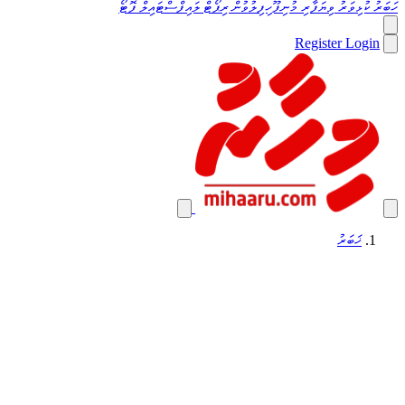
ހަބަރު
ކުޅިވަރު
ވިޔަފާރި
މުނިފޫހިފިލުވުން
ރިޕޯޓް
ލައިފްސްޓައިލް
ފޮޓޯ
Register
Login
ޚަބަރު