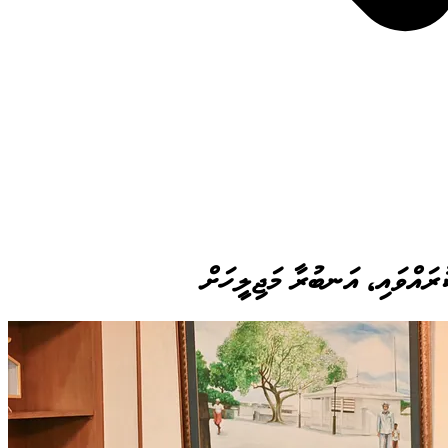
ައްވައި، އަނބުރާ މަޖިލީހަށް