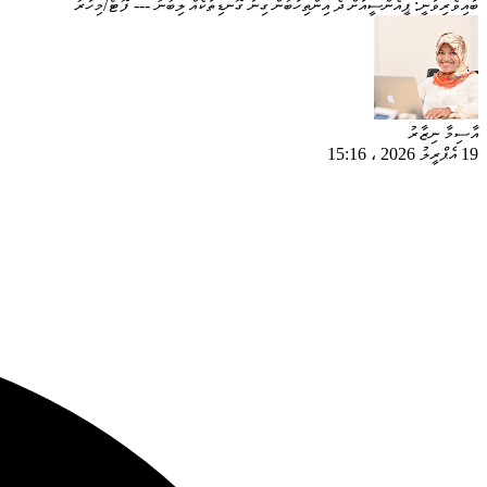
ބައިވެރިވަނީ: ޕީއެންސީއަށް ދެ އިންތިހާބުން ގިނަ ގޮނޑިތަކެއް ލިބުނު --- ފޮޓޯ/މިހާރު
އާސިމާ ނިޒާރު
19 އެޕްރީލު 2026
،
15:16