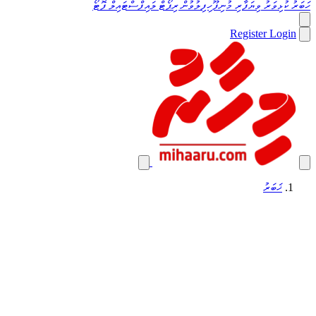
ހަބަރު
ކުޅިވަރު
ވިޔަފާރި
މުނިފޫހިފިލުވުން
ރިޕޯޓް
ލައިފްސްޓައިލް
ފޮޓޯ
Register
Login
ޚަބަރު