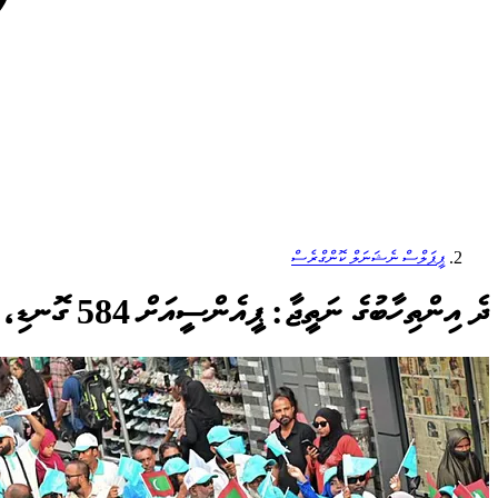
ޕީޕަލްސް ނެޝަނަލް ކޮންގްރެސް
ދެ އިންތިހާބުގެ ނަތީޖާ: ޕީއެންސީއަށް 584 ގޮނޑި، އެމްޑީޕީއަށް 563 ގޮނޑި