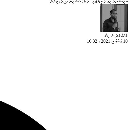
ކޮމިޝަނަރު މިއަދު ނިންމެވި- ފޮޓޯ: ހުސެއިން ވަހީދު/ މިހާރު
މުހައްމަދު ނަސީމް
10 ޖެނުއަރީ 2021
،
16:32