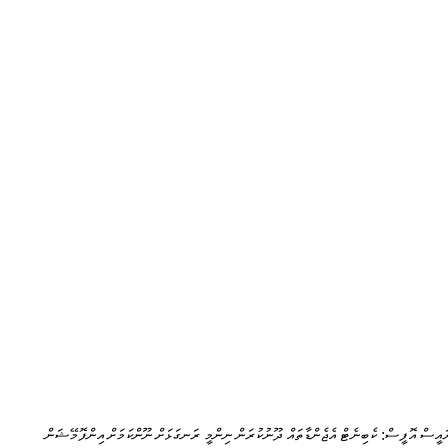
ައީސް އޮފީސް: ކެބިނެޓް އެޖެންޑާތައް ދޫނުކުރަން ނިންމީ ރަނގަޅަށް ނޫންކަމަށް އިންފޮމޭޝަން