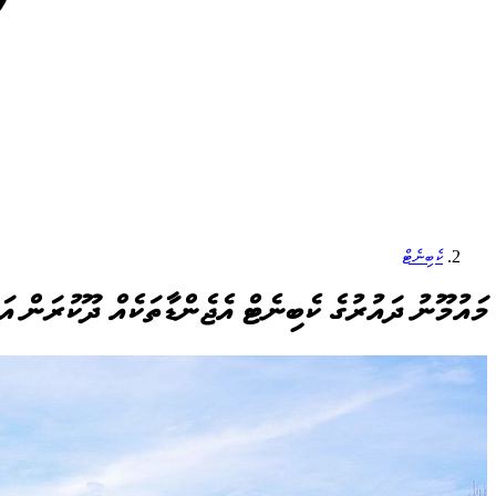
ކެބިނެޓް
މައުމޫނު ދައުރުގެ ކެބިނެޓް އެޖެންޑާތަކެއް ދޫކުރަން އަ