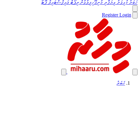
ހަބަރު
ކުޅިވަރު
ވިޔަފާރި
މުނިފޫހިފިލުވުން
ރިޕޯޓް
ލައިފްސްޓައިލް
ފޮޓޯ
Register
Login
ޚަބަރު