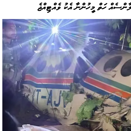
ލާންސެއް ހަތް މީހުންނާ އެކު ވެއްޓިއްޖެ