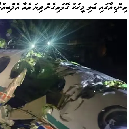
އިންޑިއާގައި ބަލި މީހަކު ގޮވައިގެން ދިޔަ އެއާ އެމްބިއު