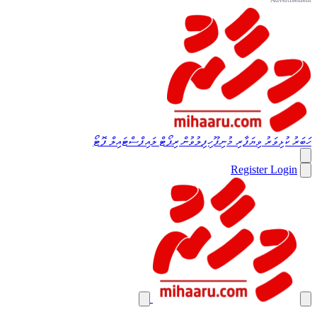
ހަބަރު
ކުޅިވަރު
ވިޔަފާރި
މުނިފޫހިފިލުވުން
ރިޕޯޓް
ލައިފްސްޓައިލް
ފޮޓޯ
Register
Login