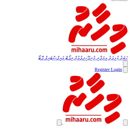
ހަބަރު
ކުޅިވަރު
ވިޔަފާރި
މުނިފޫހިފިލުވުން
ރިޕޯޓް
ލައިފްސްޓައިލް
ފޮޓޯ
Register
Login