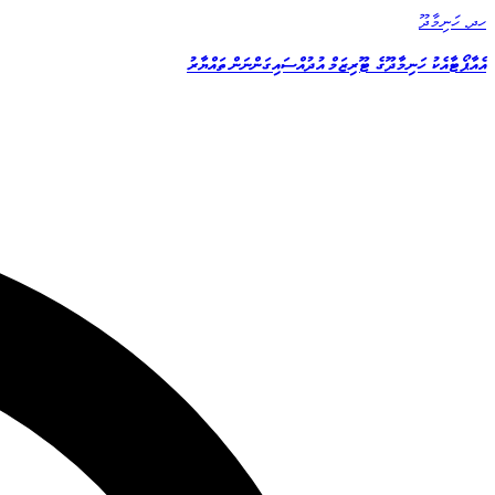
ހދ. ހަނިމާދޫ
އެއާޕޯޓާއެކު ހަނިމާދޫގެ ޓޫރިޒަމް އުދުއްސައިގަންނަން ތައްޔާރު