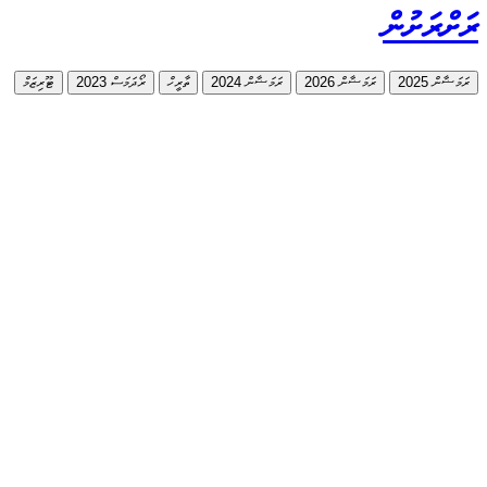
ރަށްރަށުން
ރަމަޟާން 2025
ރަމަޟާން 2026
ރަމަޟާން 2024
ތާރީހް
ރޯދަމަސް 2023
ޓޫރިޒަމް