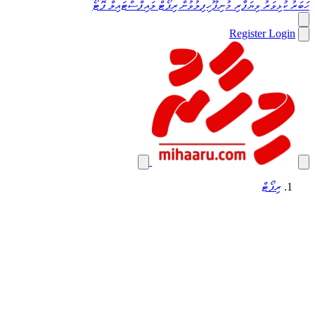
ހަބަރު
ކުޅިވަރު
ވިޔަފާރި
މުނިފޫހިފިލުވުން
ރިޕޯޓް
ލައިފްސްޓައިލް
ފޮޓޯ
Register
Login
ރިޕޯޓް