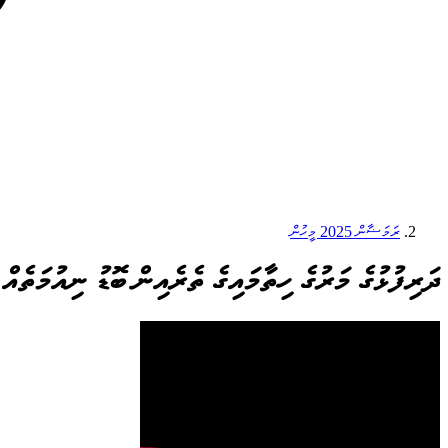
ރަމަޟާން 2025 މީހުން
ދަރިފުޅުގެ މަރުގެ ހިތާމައިގެ ތެރެއިން ބޮޑު ނިއުމަތެއް