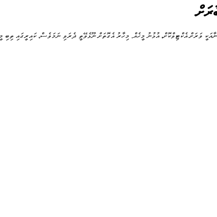
ާރަށް
ނާއަކީ ވަރަށް އެކްޓިވްކޮށް، އުޅުނު މީހެއް. މިހާރު އެގޮތަށް ނޫޅެވޭތީ ދެރަވި ނަމަވެސް، ކައިރީގައި ތިބި މީ