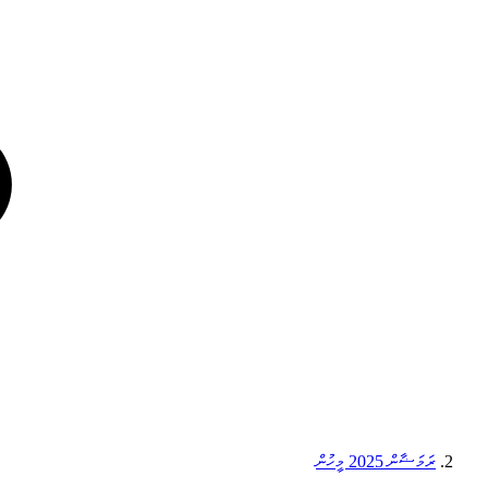
ރަމަޟާން 2025 މީހުން