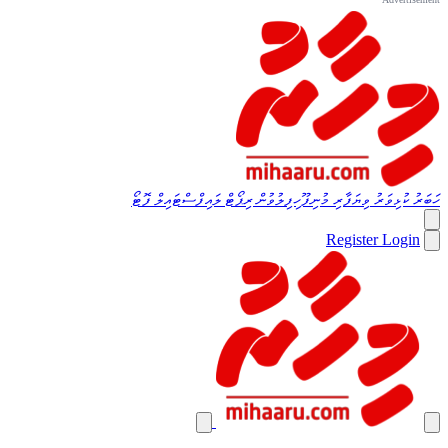
ހަބަރު
ކުޅިވަރު
ވިޔަފާރި
މުނިފޫހިފިލުވުން
ރިޕޯޓް
ލައިފްސްޓައިލް
ފޮޓޯ
Register
Login