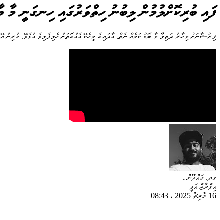
ފައި ބުރިކޮށްލުމުން ލިބުނު ހިތްވަރުގައި ހިނގަނީ މާ ބ
ފިރުޝާނަށް މިހާރު ދަތިވާ މާ ބޮޑު ކަމެއް ނެތް. އާދައިގެ މީހެކޭ އެއްގޮތަށް ހެލިފެލިވެ އުޅެވޭ. ކުރިން އޭ
ގދ. ގައްދޫން ،
އިފްރާޒް އަލީ
16 މާރިޗު 2025
،
08:43