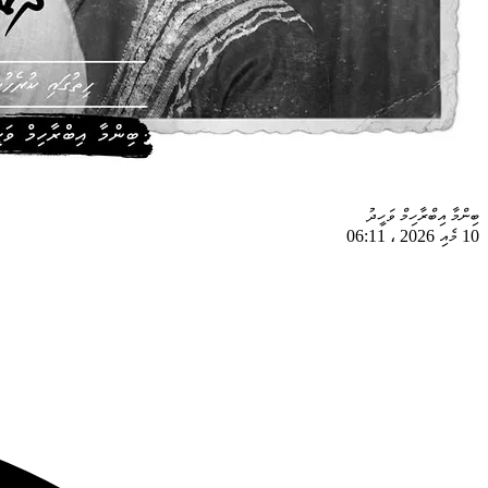
ބިންމާ އިބްރާހިމް ވަހީދު
10 މެއި 2026
،
06:11