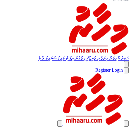
ހަބަރު
ކުޅިވަރު
ވިޔަފާރި
މުނިފޫހިފިލުވުން
ރިޕޯޓް
ލައިފްސްޓައިލް
ފޮޓޯ
Register
Login