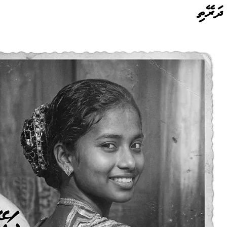
ދަރޭތި