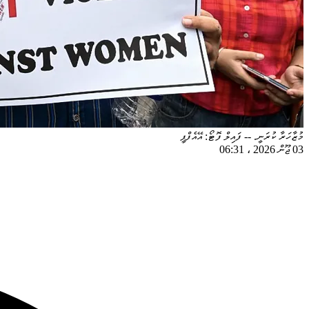
މުޒާހަރާ ކުރަނީ. -- ފައިލް ފޮޓޯ: އޭއެފްޕީ
03 ޖޫން 2026
،
06:31