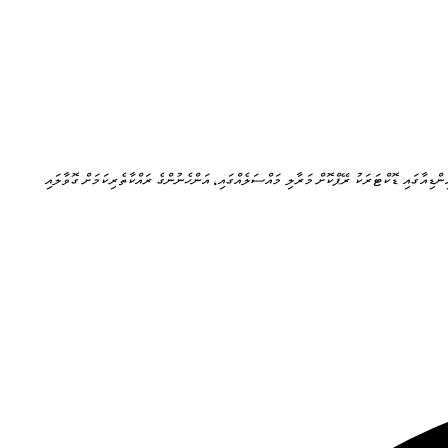
ިންޑިއާގައި ޑޮކްޓަރަކު ރޭޕްކޮށް މަރާލި މައްސަލެއްގައި، އަންހެނުންގެ ރައްކާތެރިކަމަށް ގޮވާލައި