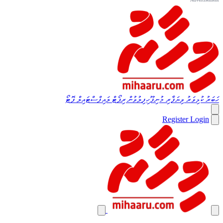
ހަބަރު
ކުޅިވަރު
ވިޔަފާރި
މުނިފޫހިފިލުވުން
ރިޕޯޓް
ލައިފްސްޓައިލް
ފޮޓޯ
Register
Login