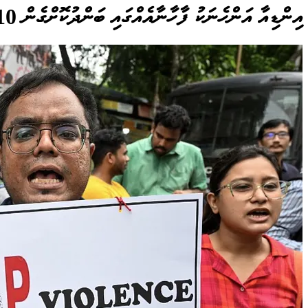
އިންޑިއާ އަންހެނަކު ފާހާނާއެއްގައި ބަންދުކޮށްގެން 10 މަސް ވަންދެން ގެންގުޅެފި، ކާންދިނީ ރޯ ހަނޑުލާއި ފިޔާ