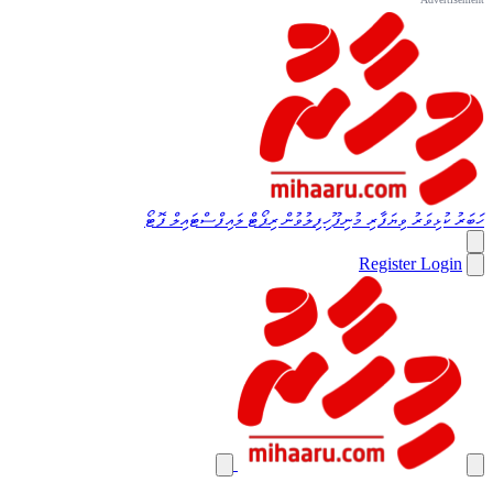
ހަބަރު
ކުޅިވަރު
ވިޔަފާރި
މުނިފޫހިފިލުވުން
ރިޕޯޓް
ލައިފްސްޓައިލް
ފޮޓޯ
Register
Login