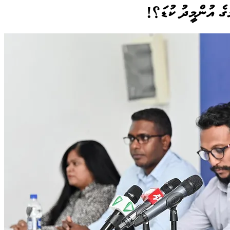
ުގެ އުންމީދު ކުޑަ؟!