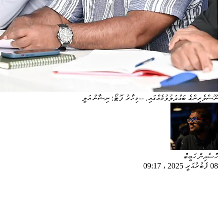
ނޫސްވެރިންގެ ބައްދަލުވުމެއްގައި. --މިހާރު ފޮޓޯ: ނިޝާން އަލީ
ހުސެއިން ހަބީބް
08 ފެބުރުއަރީ 2025
،
09:17