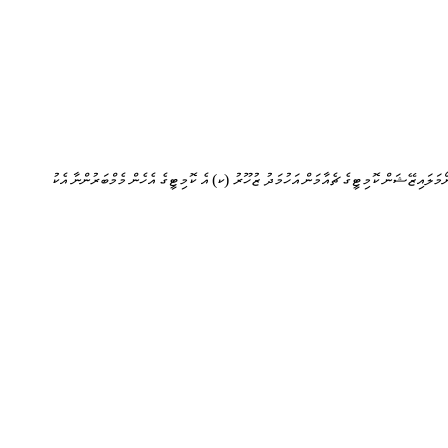
ޯމަލައިޒޭޝަން ކޮމިޓީގެ ޗެއާމަން އަހުމަދު ޒުހޫރު (ކ) އެ ކޮމިޓީގެ އެހެން މެމްބަރުންނާ އެކު