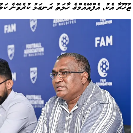
ޒުހޫރާ އެކު، އެފްއޭއެމްގެ ހާލަތު ރަނގަޅު ކުރެވޭނެ ކަމ