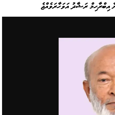
ޔާ އިބްރާހިމް ރަޝާދު އަވަހާރަވެއްޖެ