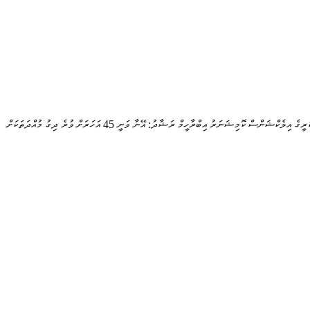
ކުރީގެ އިލެކްޝަންސް ކޮމިޝަނަރު އިބްރާހީމް ރަޝާދު: އޭނާ ވަނީ 45 އަހަރަށް ވުރެ ދިގު މުއްދަތަކަށް