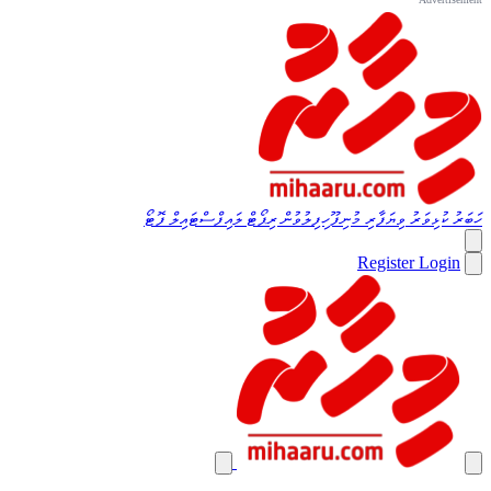
ހަބަރު
ކުޅިވަރު
ވިޔަފާރި
މުނިފޫހިފިލުވުން
ރިޕޯޓް
ލައިފްސްޓައިލް
ފޮޓޯ
Register
Login