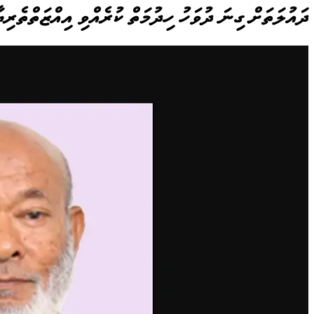
ދައުލަތަށް ގިނަ ދުވަހު ހިދުމަތް ކުރެއްވި އިއްޒަތްތެރި