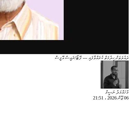
ދައުލަތަށް ހިދުމަތް ކުރައްވާފައި --- ފޮޓޯ/ރައީސް އޮފީސް
މުހައްމަދު ނަސީމް
06 ޖޫން 2026
،
21:51