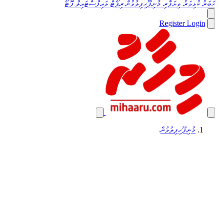
ހަބަރު
ކުޅިވަރު
ވިޔަފާރި
މުނިފޫހިފިލުވުން
ރިޕޯޓް
ލައިފްސްޓައިލް
ފޮޓޯ
Register
Login
މުނިފޫހިފިލުވުން