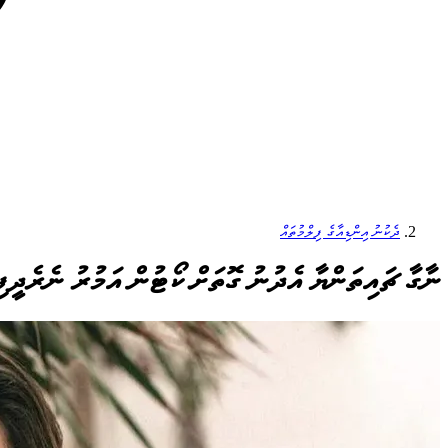
ދެކުނު އިންޑިއާގެ ފިލްމުތައް
ނާގާ ޗައިތަންޔާ އެދުނު ގޮތަށް ކޯޓުން އަމުރު ނެރެދީފ