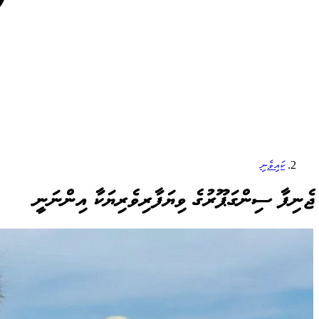
ކައިވެނި
ޖެނިފާ ސިންގަޕޫރުގެ ވިޔަފާރިވެރިޔަކާ އިންނަނީ