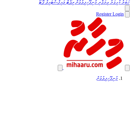
ހަބަރު
ކުޅިވަރު
ވިޔަފާރި
މުނިފޫހިފިލުވުން
ރިޕޯޓް
ލައިފްސްޓައިލް
ފޮޓޯ
Register
Login
މުނިފޫހިފިލުވުން