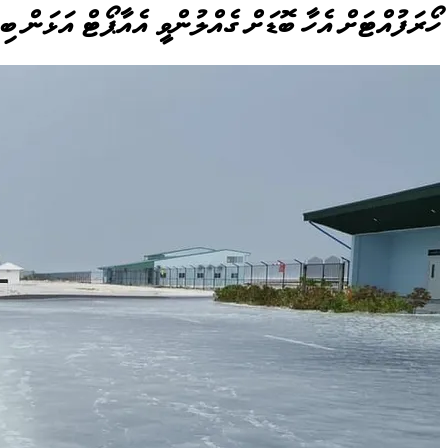
ހޯރަފުއްޓަށް އެހާ ބޮޑަށް ގެއްލުންވީ އެއާޕޯޓް އަޅަން ބި