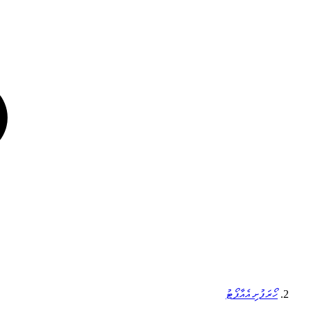
ހޯރަފުށި އެއާޕޯޓު