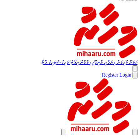
ހަބަރު
ކުޅިވަރު
ވިޔަފާރި
މުނިފޫހިފިލުވުން
ރިޕޯޓް
ލައިފްސްޓައިލް
ފޮޓޯ
Register
Login