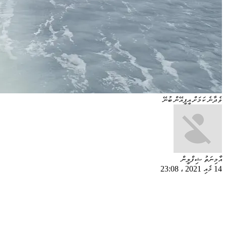
ވެދާނެ ކަމަށް އީޕީއޭން ބުނޭ
އާމިނަތު ޝިފްލީން
14 މެއި 2021
،
23:08