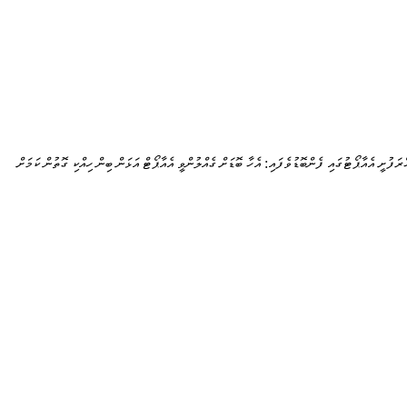
ޯރަފުށީ އެއާޕޯޓުގައި ފެންބޮޑުވެފައި: އެހާ ބޮޑަށް ގެއްލުންވީ އެއާޕޯޓް އަޅަން ބިން ހިއްކި ގޮތުން ކަމަށް