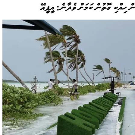
ން ހިއްކި ގޮތުން ކަމަށް ވެދާނެ: އީޕީއޭ