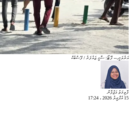
އަރުވަނީ.-- ފޮޓޯ: ސާމީ ޖައުފަރު / ފޭސްބުކް
ފާތިމަތު އަޖްފާން
15 އެޕްރީލު 2026
،
17:24