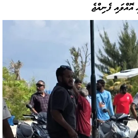
 އޮއްވައި ފެނިއްޖެ