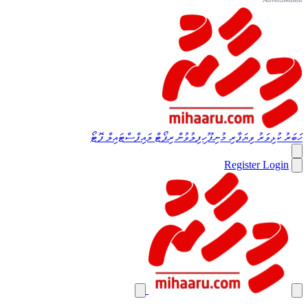
ހަބަރު
ކުޅިވަރު
ވިޔަފާރި
މުނިފޫހިފިލުވުން
ރިޕޯޓް
ލައިފްސްޓައިލް
ފޮޓޯ
Register
Login