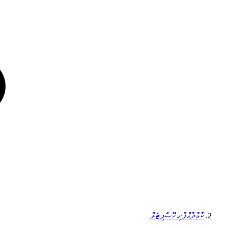
ކުޅުދުއްފުށި ހޮސްޕިޓަލް