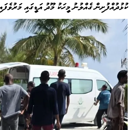
ކުޅުދުއްފުށިން ގެއްލުނު މީހަކު މޫދު އަޑީގައި މަރުވެފައި