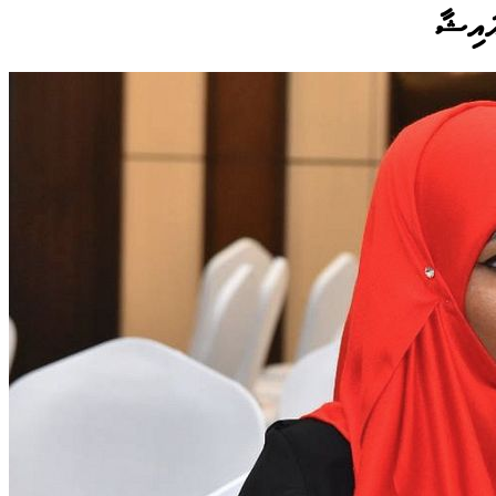
ައިޝާ