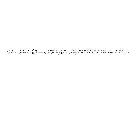
ާސިމްގެ އަނބިކަނބަލުން "މިހާރު" އަށް މިއަދު އިންޓަވިއު ދެއްވަނީ.--- ފޮޓޯ: އަހުމަދު ނިޝާތު/