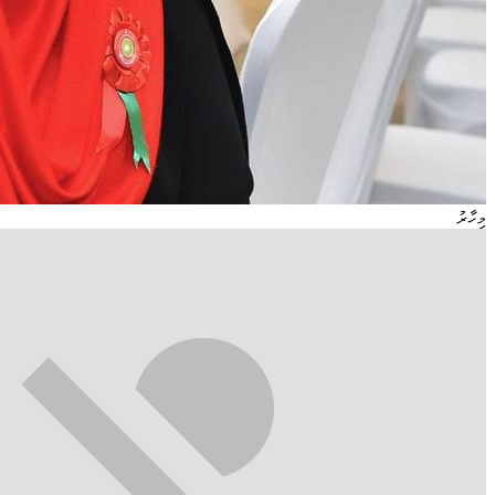
މިހާރު