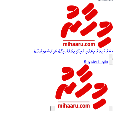
ހަބަރު
ކުޅިވަރު
ވިޔަފާރި
މުނިފޫހިފިލުވުން
ރިޕޯޓް
ލައިފްސްޓައިލް
ފޮޓޯ
Register
Login