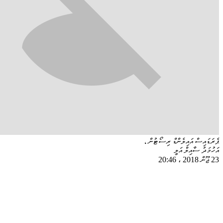
ޕެރަޑައިސް އައިލެންޑް ރިސޯޓުން ،
އަހުމަދު ސާއިލް އަލީ
23 ޖޫން 2018
،
20:46