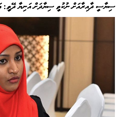
ސިޔާސީ ދާއިރާއަށް ނުކުތީ ސިޔާދަށް އަނިޔާ ދޭތީ: އ