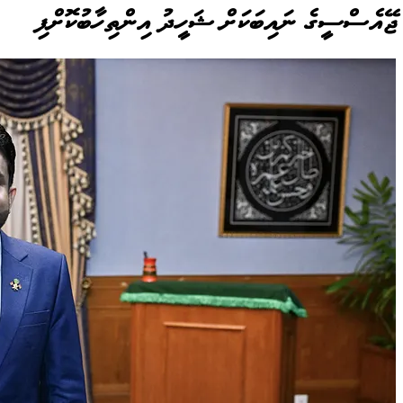
ޖޭއެސްސީގެ ނައިބަކަށް ޝަހީދު އިންތިހާބުކޮށްފި