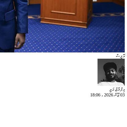
އޮފީސް
އިފްރާޒް އަލީ
03 ޖޫން 2026
،
18:06