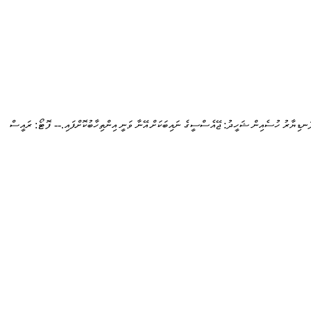
ަނޑިޔާރު ހުސެއިން ޝަހީދު: ޖޭއެސްސީގެ ނައިބަކަށް އޭނާ ވަނީ އިންތިހާބުކޮށްފައި.-- ފޮޓޯ: ރައީސް