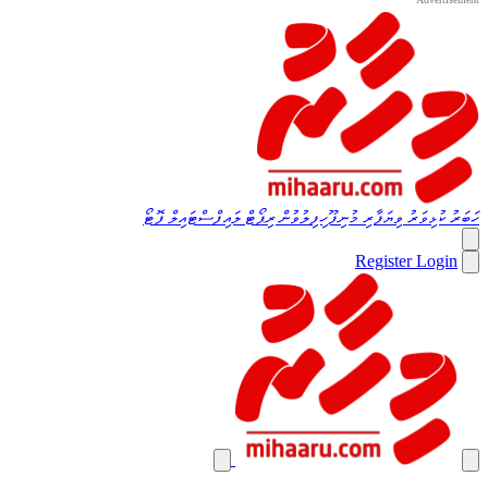
ހަބަރު
ކުޅިވަރު
ވިޔަފާރި
މުނިފޫހިފިލުވުން
ރިޕޯޓް
ލައިފްސްޓައިލް
ފޮޓޯ
Register
Login