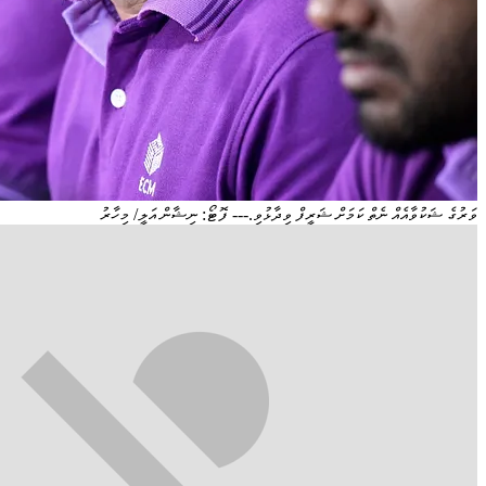
ވަރުގެ ޝަކުވާއެއް ނެތް ކަމަށް ޝަރީފް ވިދާޅުވި.--- ފޮޓޯ: ނިޝާން އަލީ/ މިހާރު