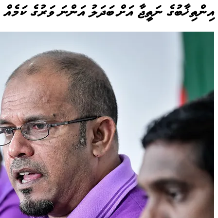
އިންތިޚާބުގެ ނަތީޖާ އަށް ބަދަލު އަންނަ ވަރުގެ ކަމެއް