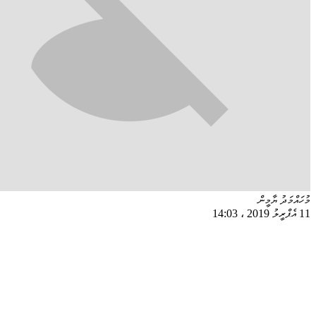
މުހައްމަދު ޔާމީން
11 އެޕްރީލު 2019
،
14:03