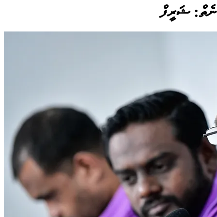
 ނެތް: ޝަރީފް