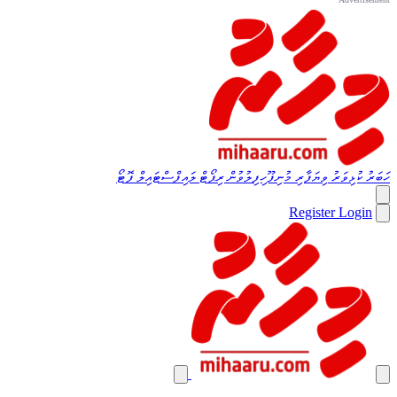
ހަބަރު
ކުޅިވަރު
ވިޔަފާރި
މުނިފޫހިފިލުވުން
ރިޕޯޓް
ލައިފްސްޓައިލް
ފޮޓޯ
Register
Login