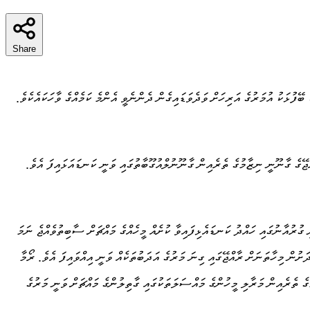
Share
ނަސީރުގެ އަރިހަށް އެ ދުވަހު ވަޑައިގަތީ ޔޫރަޕްގެ 17 ގައުމެއްގެ ސަފީރުންނެވެ. ފަހަރަކު ބޭފުޅަކު އުމަރުގެ އަރިހަށް ވަދެވަޑައިގެން ދެންނެވީ އެންމެ ކަމެއްގެ ވާހަކައެކެވެ.
ޭގެ ގާނޫނީ ނިޒާމުގެ ތެރެއިން ގާނޫނުލްއުގޫބާތުގައި ވަނީ ކަނޑައަޅައިފަ އެވެ.
 ގުރުއާނުގައި ހައްދު ކަނޑައެޅިފައިވާ ކުށެއް މީހެއްގެ މައްޗަށް ސާބިތުވެއްޖެ ނަމަ
ށުން މިހާތަނަށް ރާއްޖޭގައި ގިނަ މަރުގެ އަދަބުތަކެއް ވަނީ އިއްވައިފަ އެވެ. ރޯމާ
ުގެ ތެރެއިން މަރާލި މީހުންގެ މައްސަލަތަކުގައި ގާތިލުންގެ މައްޗަށް ވަނީ މަރުގެ