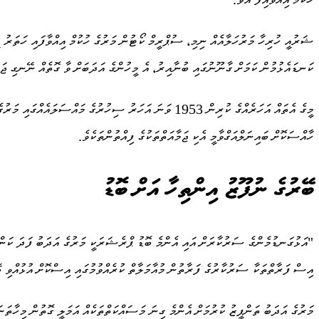
ކަނޑައެޅުމުން ކަމަށް ގާނޫނުގައި ބުނާއިރު، އެ މީހުންގެ އަދަބަށް ވާ ގޮތެއް ނޭނގި ޖަލު
މީގެ އެތައް އަހަރެއްގެ ކުރިން 1953 ވަނަ އަހަރު ސިހުރުގ
ހާއްސަކޮށް ބައިނަލްއަގްވާމީ އެކި ޖަމާއަތްތަކުގެ ފިއްތުންތަކެވެ.
ބޭރުގެ ނުފޫޒު އިންތިހާ އަށް ބޮޑު
"އަޅުގަނޑުމެންގެ ސަރުކާރަށް އައި އެންމެ ބޮޑު ޕްރެޝަރަކީ މަރުގެ އަދަބު ފަދަ ކަން
އިސް ފަރާތްތަކާ ސަރުކާރުގެ ފަރާތުން މުއާމަލާތް ކުރެއްވުމުގައި އިސްކޮށް އުޅުއްވި ބޭ
މަރުގެ އަދަބު ތަންފީޒު ކުރުމަށް އެންމެ ގިނަ މަސައްކަތްތަކެއް އަމަލީ ގޮތުން މިހާތަ