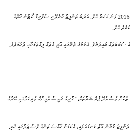
ޝަރުއީ ހުރިހާ މަރުހަލާއެއް ނިމި، ސުޕްރީމް ކޯޓުން މަރުގެ ހުކުމް އިއްވާފައި ހަތަރު މީހަކު ވެސް އެބަ ތިއްބެވެ. އޭގެ ތެރެއިން ތިން މީހަކަށް މަރުގެ އަދަބު އިއްވާފައި ވަނީ 2016 ވަނަ އަހަރު އެވެ. އަދަބު ތަންފީޒު ކުރެވޭނީ ސުޕްރީމް ކޯޓުން ގޮތެއް
ުރެވެ އެވެ.
ަމެކެވެ. އޭގެ ސަބަބުތައް ބައިވަރެވެ. އެކަމުގެ ތެރޭގައި އޮތީ އެތައް ފިއްތުމަކާއި ތުހުމަތެވެ.
 ތާކުން ވެސް އާދޭ ޕްރެޝަރުތައް،" ކުރީގެ ރައީސް ޔާމީންގެ ވެރިކަމުގައި ބޭރުގެ
 ތަންފީޒު ކުރާނެ ގޮތް ކަނޑައަޅައި، އެކަމަށް ހާއްސަ ތަނެއް ވެސް ޖަލުގައި ހެދި