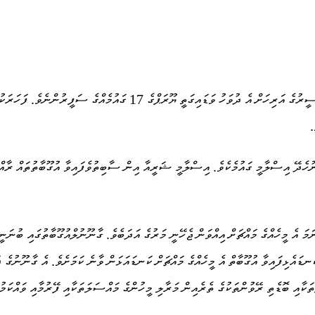
ކުރީގެ ރައީސް އަބްދުﷲ ޔާމީންގެ ސަރުކާރުގެ އޭރުގެ ހޯމް މިނިސްޓަރު އުމަރު 
.
ުހެދޭ އިސްލާމީ ގައުމެކެވެ. އިސްލާމީ ޝަރީއާ އިން ސާބިތުވެފައިވާ އުގޫބާތުތައް ރާއްޖ
ަ އެ މީހެއްގެ މައްޗަށް އިއްވަން ޖެހޭނީ މަރުގެ އަދަބެވެ. ގާނޫނުލްއުގޫބާތުގައި ބުނަނީ
ައެޅިފައިވާ އުގޫބާތް އެ މީހެއްގެ މައްޗަށް ކަނޑައަޅަން ވާނެ ކަމަށެވެ. އެ ގާނޫނުގެ ދަ
ަތަކާއި ބޮޑެތި ރޭވުންތަކުގެ ތެރެއިން މަރާލި މީހުންގެ މައްސަލަތަކާއި ފޭރުމާއި ވައްކަމ