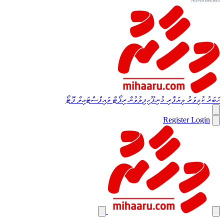
ހަބަރު
ކުޅިވަރު
ވިޔަފާރި
މުނިފޫހިފިލުވުން
ރިޕޯޓް
ލައިފްސްޓައިލް
ފޮޓޯ
Register
Login