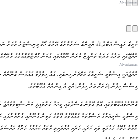
ރާއްޖޭގައި މަރުގެ އަދަބު ތަންފީޒު ކުރަން ނޫޅުއްވައި އެކަން ހުއްޓާލެއްވުމުގެ އާދޭހެވެ
ރާއްޖެއަކީ އިސްލާމީ ޝަރީއާގެ މައްޗަށް ހިނގައި، އެއާ ހިލާފުވާ އެއްވެސް ގާނޫނެއް ނ
ގިސާސް ހިފުން [މަރަށް މަރު ހިފުން] އެއީ އެ އިން އެއް އުގޫބާތެވެ.
ގާނޫނުލްއުގޫބާތުގައި އޮތް ގޮތުން ގަސްދުގައި މީހަކު މަރާލައިފި ކަން ސާބިތުވެއްޖެ ނަމ
އިސްލާމީ ޝަރީއަތުގެ އަސްލުތަކާ އެއްގޮތްވާ ގޮތުގެ މަތިން ގާނޫނާއި ގުރުއާނުގައި ކަނޑ
ދުވާލު މާލޭގެ މަގުމަތީ ވަޅި ހަރައި މަރައި އެއްލައިލި އެތައް ބައެއްގެ މަރުގެ މައްސަލ
ހުކުމް އިއްވައިފަ އެވެ.