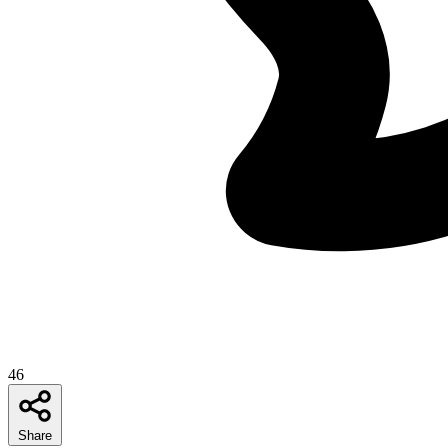
46
Share