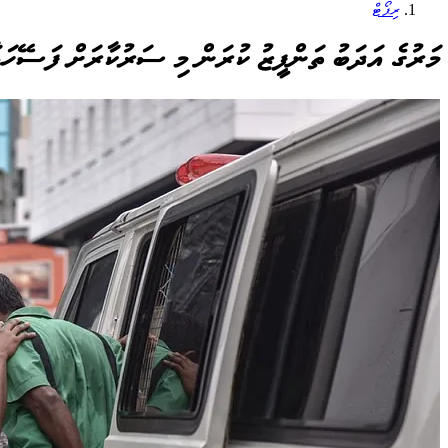
ރިޕޯޓް
މަރުގެ އަދަބު ތަންފީޒު ކުރަން މި ސަރުކާރަށް ފަސޭހަ