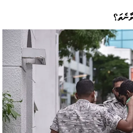
ވާނެތަ؟