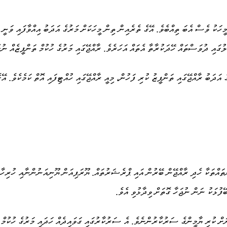
ގައި ދުވަސްތައް ހޭދަކުރާތާ އެތައް އަހަރެވެ. ރާއްޖޭގައި މަރުގެ ހުކުމް ތަންފީޒެއް ނުކ
ެ މައްސަލައެއްގައި މަރުގެ އަދަބު ރާއްޖޭގައި ތަންފީޒު ކުރި ފަހުން، މިއީ ރާއްޖޭގައި ހުއްޓިފައި އޮތް ކ
ތައްތަކާ ހެދި ރާއްޖޭން ބޭރުން އައި ޕްރެޝަރުތައް. ޔޫރަޕިއަން ޔޫނިއަނުންނާއި ހުރިހާ
ފުޅަކު ނަން ނުޖަހާ ގޮތަށް ވިދާޅުވި އެވެ.
ނަށް ކުރި ޔާމީންގެ ސަރުކާރުންނެވެ. އެ ސަރުކާރުގައި ގަވައިދެއް ހަދައި މަރުގެ ހުކުމް