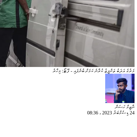
މަރުގެ އަދަބު ތަންފީޒު ކުރާނެ ކަމަށް ބުނެފައި - ފޮޓޯ: މިހާރު
ނާޒިމް ހަސަން
24 ޑިސެމްބަރު 2023
،
08:36