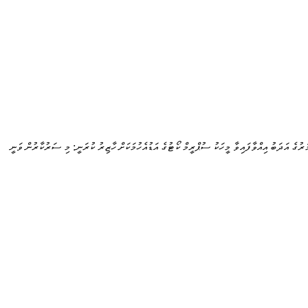
ަރުގެ އަދަބު އިއްވާފައިވާ މީހަކު ސުޕްރީމް ކޯޓުގެ އަޑުއެހުމަކަށް ހާޒިރު ކުރަނީ: މި ސަރުކާރުން ވަނީ