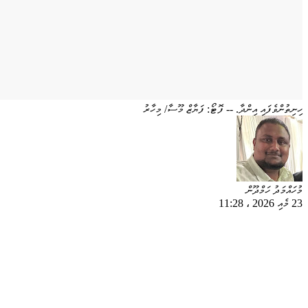
ހިނިތުންވެފައި އިންދާ. -- ފޮޓޯ: ފަޔާޒް މޫސާ/ މިހާރު
މުހައްމަދު ހަމްދޫން
23 މެއި 2026
،
11:28