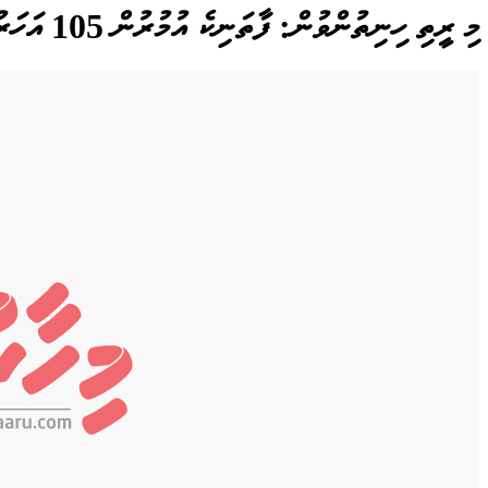
މި ރީތި ހިނިތުންވުން: ފާތަނިކެ އުމުރުން 105 އަހަރުގައި ނިޔާވެއްޖެ