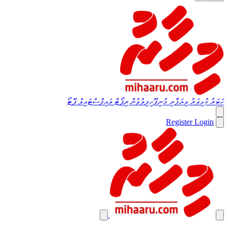
ހަބަރު
ކުޅިވަރު
ވިޔަފާރި
މުނިފޫހިފިލުވުން
ރިޕޯޓް
ލައިފްސްޓައިލް
ފޮޓޯ
Register
Login