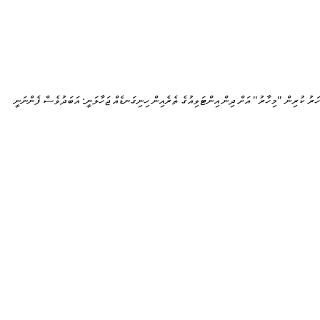
ހަރު ކުރިން "މިހާރު" އަށް ދިން އިންޓަވިއުގެ ތެރެއިން ހިނިގަނޑެއް ޖަހާލަނީ: އަބަދުވެސް ފެންނަނީ