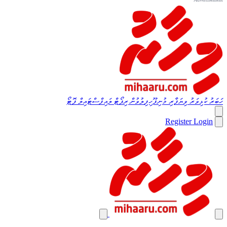
ހަބަރު
ކުޅިވަރު
ވިޔަފާރި
މުނިފޫހިފިލުވުން
ރިޕޯޓް
ލައިފްސްޓައިލް
ފޮޓޯ
Register
Login