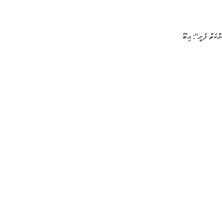
ްކަތް ފެށީ": އިބޫ