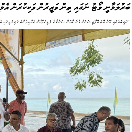
ބަރުލަމާނީ ވޯޓު ނަގައި ތިން ވަޒީރުން ވަކިކުރަން އެމް
"ހަގީގަތުގައި އޭރު އޮތް އޮޕޮޒިޝަނަށް ވުރެ ބޮޑަށް ސަރުކާރު ފަލީހަތްކޮށް ރައްޔިތުންގެ ކުރިމަތީގައި އަ