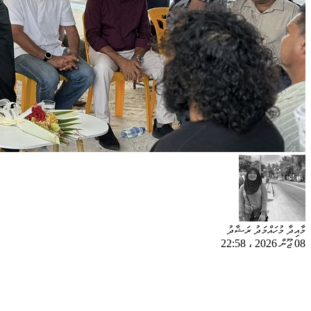
މާއިދާ މުހައްމަދު ރަޝާދު
08 ޖޫން 2026
،
22:58