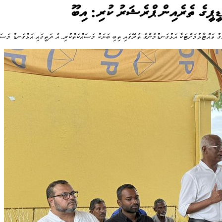
ޑީޕީގެ ތެރެއިން ޕްރެޝަރު ކުރި: އިބޫ
ގު ވައްޓާލުމަށްޓަކާ އަޅުގަނޑުމެންގެ ތެރޭގައި ތިބި ބަޔަކު މަސައްކަތްކުރި. އެ ދަތީގައި އަޅުގަނޑު މަސައ