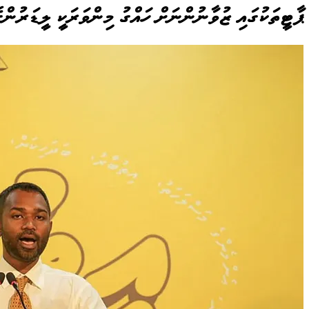
ޕާޓީތަކުގައި ޒުވާނުންނަށް ހައްގު މިންވަރަކީ ލީޑަރުންގ