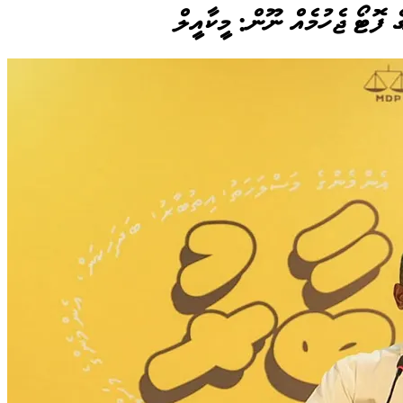
ެ ފޮޓޯ ޖެހުމެއް ނޫން: މީކާއީލް