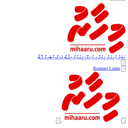
ހަބަރު
ކުޅިވަރު
ވިޔަފާރި
މުނިފޫހިފިލުވުން
ރިޕޯޓް
ލައިފްސްޓައިލް
ފޮޓޯ
Register
Login