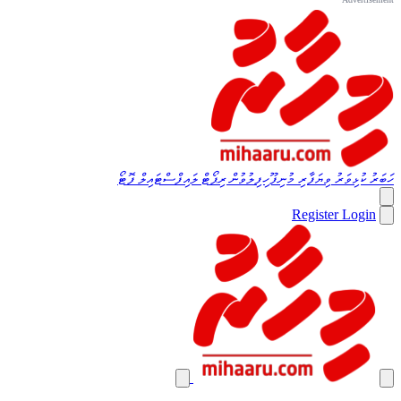
ހަބަރު
ކުޅިވަރު
ވިޔަފާރި
މުނިފޫހިފިލުވުން
ރިޕޯޓް
ލައިފްސްޓައިލް
ފޮޓޯ
Register
Login