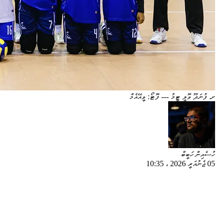
ށ. ފުނަދޫ ވޮލީ ޓީމު --- ފޮޓޯ: ވީއޭއެމް
ހުސެއިން ހަބީބް
05 ޖެނުއަރީ 2026
،
10:35