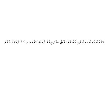
ީއޭއެމުން މުޅިން އަލަށް ފެށި މުބާރާތް، ރާއްޖެ ސުޕަ ލީގުގެ ދެވަނަ މެޗުގައި ލ. ގަމާ ދެކޮޅަށް ނުކުތް