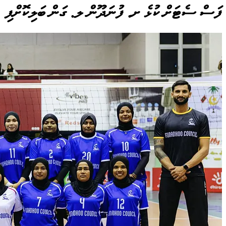
ފަސް ސެޓަށް ކުޅެ ށ. ފުނަދޫން ލ. ގަން ބަލިކޮށްފި