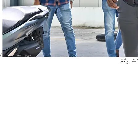
އ
މޫސާ | މިހާރު