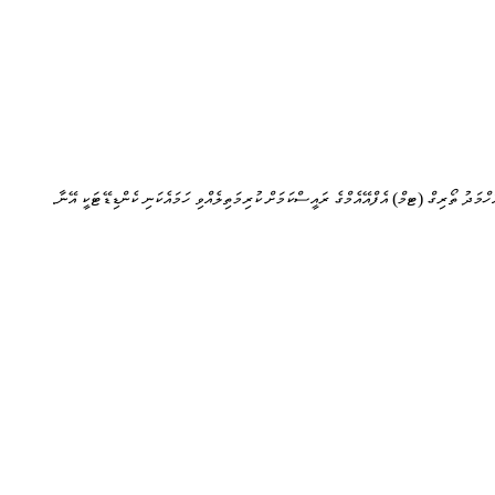
ަހްމަދު ތޯރިގް (ޓމް) އެފްއޭއެމްގެ ރައީސްކަމަށް ކުރިމަތިލެއްވި ހަމައެކަނި ކެންޑިޑޭޓަކީ އޭނާ.