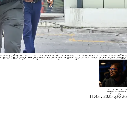
ފުޓްބޯޅަ އަލުން ކޮޅަށް ނެގުމަށް އޭނާ ދެނީ ރާއްޖޭގެ ހުރިހާ ރަށަކަށް އުއްމީދު --- ފައިލް ފޮޓޯ: ފަޔާޒު 
ހުސެއިން ހަބީބް
26 ޖުލައި 2025
،
11:43