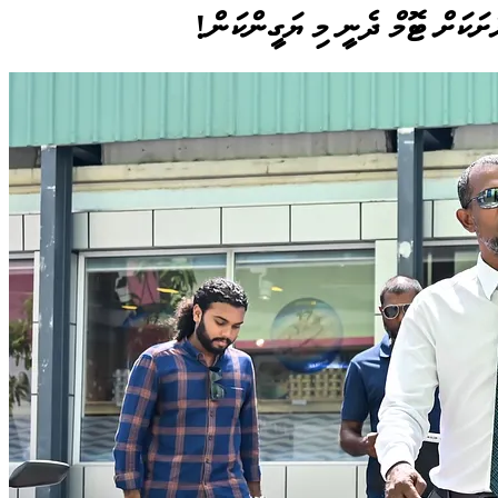
ަށަކަށް ޓޮމް ދެނީ މި ޔަގީންކަން!