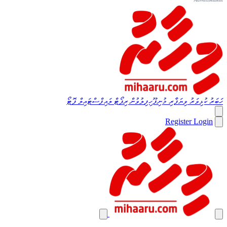
ހަބަރު
ކުޅިވަރު
ވިޔަފާރި
މުނިފޫހިފިލުވުން
ރިޕޯޓް
ލައިފްސްޓައިލް
ފޮޓޯ
Register
Login