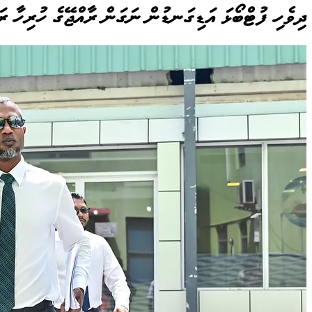
ދިވެހި ފުޓްބޯޅަ އަޑިގަނޑުން ނަގަން ރާއްޖޭގެ ހުރިހާ ރ