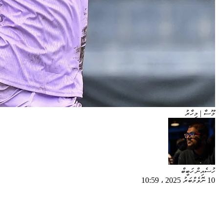
މޫސާ | މިހާރު
ހުސެއިން ހަބީބް
10 ނޮވެމްބަރު 2025
،
10:59