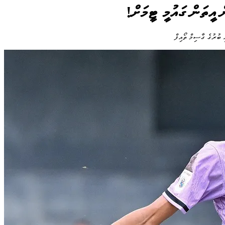
 އީތަން ގައުމީ ޓީމަށް!
ި ބުރުގެ ގާސިމް ތޯއިފް