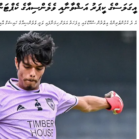
އީގަލަސްގެ ކީޕަރު އަޝްވާނާއި ވެލެންސިއާގެ ކެޕްޓަން
އެ ދެ ކުޅުންތެރިންގެ އިތުރުން ސްކޮޑްގައި މިފަހަރު އަލަށް ހިމަނާފައި ވަނީ ވެލެންސިއާގެ ހައިޝަމް އާއ