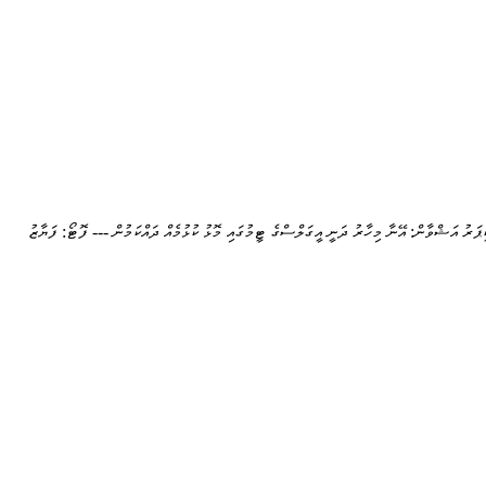
ީޕަރު އަޝްވާން: އޭނާ މިހާރު ދަނީ އީގަލްސްގެ ޓީމުގައި މޮޅު ކުޅުމެއް ދައްކަމުން --- ފޮޓޯ: ފަޔާޒު