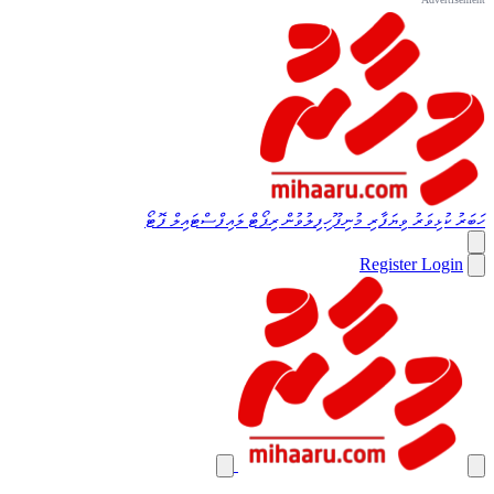
ހަބަރު
ކުޅިވަރު
ވިޔަފާރި
މުނިފޫހިފިލުވުން
ރިޕޯޓް
ލައިފްސްޓައިލް
ފޮޓޯ
Register
Login