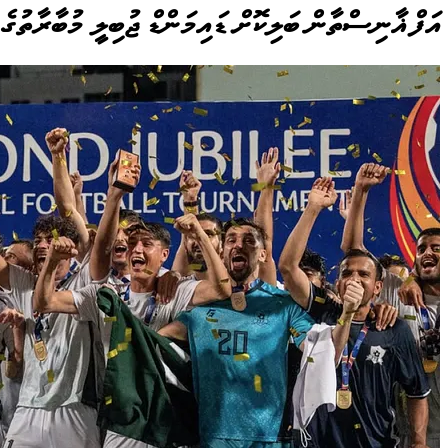
އަފްޣާނިސްތާން ބަލިކޮށް ޑައިމަންޑް ޖުބިލީ މުބާރާތުގެ