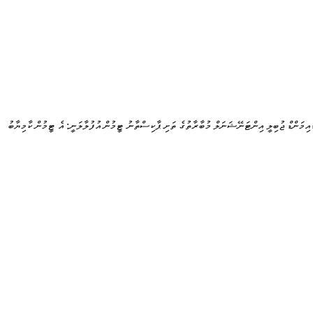
ައިމަންޑް ޖުބިލީ އިންޓަނޭޝަނަލް މުބާރާތުގެ ތަށި ޕާކިސްތާނު ޓީމުން އުފުލާލަނީ: އެ ޓީމުން ކާމިޔާބު