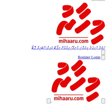
ހަބަރު
ކުޅިވަރު
ވިޔަފާރި
މުނިފޫހިފިލުވުން
ރިޕޯޓް
ލައިފްސްޓައިލް
ފޮޓޯ
Register
Login