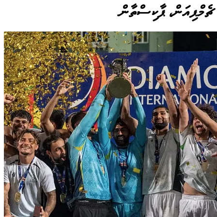
 ޗެމްޕިއަން، ޕާކިސްތާން