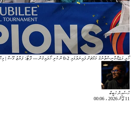
ހޯދީ އަﷲްގާނިސްތާނުގެ މައްޗަށް ފައިނަލުގައި 2-0 ން ކުރި ހޯދައިގެން --- ފޮޓޯ: ފަޔާޒު މޫސާ | މިހާރު
ހުސެއިން ހަބީބް
11 ޖޫން 2026
،
00:06