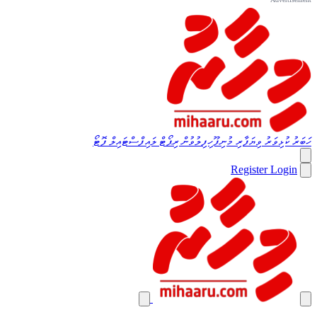
ހަބަރު
ކުޅިވަރު
ވިޔަފާރި
މުނިފޫހިފިލުވުން
ރިޕޯޓް
ލައިފްސްޓައިލް
ފޮޓޯ
Register
Login