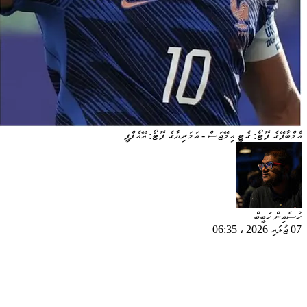
އެމްބާޕޭގެ ފޮޓޯ: ގެޓީ އިމޭޖަސް - އަމަރިޔާގެ ފޮޓޯ: އޭއެފްޕީ
ހުސެއިން ހަބީބް
07 ޖުލައި 2026
،
06:35