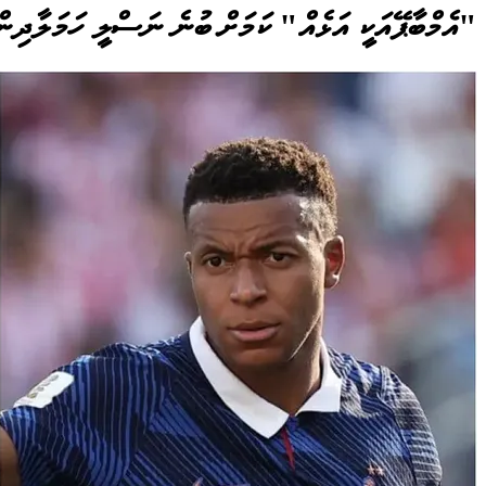
"އެމްބާޕޭއަކީ އަޅެއް" ކަމަށް ބުނެ ނަސްލީ ހަމަލާދި