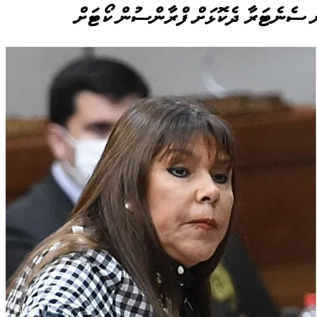
ން ސެނެޓަރާ ދެކޮޅަށް ފްރާންސުން ކޯޓަށް