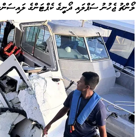
ލޯންޗު ޖެހުނު ސަޕްލައި ދޯނީގެ ކެޕްޓަންގެ ލައިސަންސް