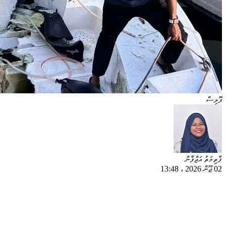
ޕޮލިސް
ފާތިމަތު އަޖްފާން
02 ޖޫން 2026
،
13:48