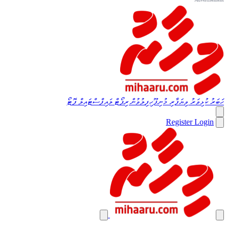
ހަބަރު
ކުޅިވަރު
ވިޔަފާރި
މުނިފޫހިފިލުވުން
ރިޕޯޓް
ލައިފްސްޓައިލް
ފޮޓޯ
Register
Login