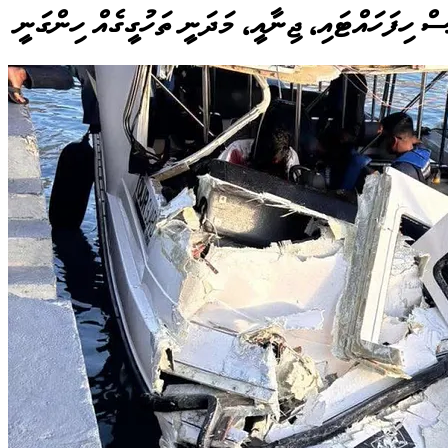
 ހިފަހައްޓައި، ޖިނާއީ، މަދަނީ ތަހުގީގެއް ހިންގަނީ