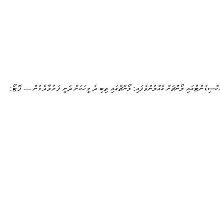
ެކްސިޑެންޓްގައި ލޯންޗަށް ގެއްލުންވެފައި: ލޯންޗްގައި ތިބި ދެ މީހަކަށް ދަނީ ފަރުވާދެމުން --- ފޮޓޯ: