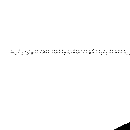
ިދިޔަ އަހަރު އެއާ އިންޑިއާގެ ބޯޓު އަހްމަދުއާބާދުގެ އިމާރާތެއްގެ މައްޗަށް ވެއްޓިފައި: މި ހާދިސާ