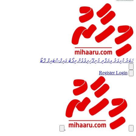
ހަބަރު
ކުޅިވަރު
ވިޔަފާރި
މުނިފޫހިފިލުވުން
ރިޕޯޓް
ލައިފްސްޓައިލް
ފޮޓޯ
Register
Login