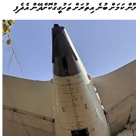
ން ކަމަށް ބުނެ އިތުރަށް ތަހުގީގުކޮށްދޭން އެދެފި