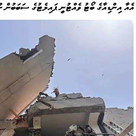
އެއާ އިންޑިއާގެ ބޯޓު ވެއްޓުނީ ޕައިލެޓުގެ ސަބަބުން ނޫ