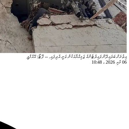
އިތުރަށް ބަލައިދޭން ޕައިލެޓުންގެ ޖަމިއްޔާއަކުން ވަނީ އެދިފައި. -- ފޮޓޯ: އޭއެފްޕީ
06 މެއި 2026
،
10:48