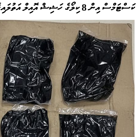
ކަސްޓަމްސް އިން 8 ކިލޯގެ ހަޝިޝް އޮއިލް އަތުލައިގެންފި