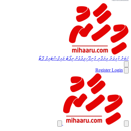
ހަބަރު
ކުޅިވަރު
ވިޔަފާރި
މުނިފޫހިފިލުވުން
ރިޕޯޓް
ލައިފްސްޓައިލް
ފޮޓޯ
Register
Login