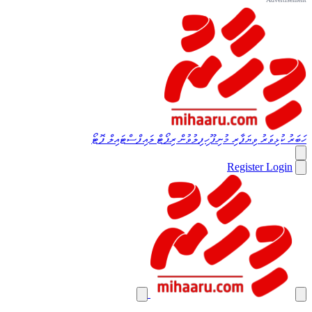
ހަބަރު
ކުޅިވަރު
ވިޔަފާރި
މުނިފޫހިފިލުވުން
ރިޕޯޓް
ލައިފްސްޓައިލް
ފޮޓޯ
Register
Login