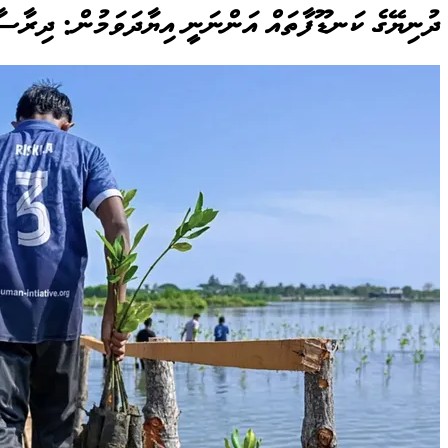
ދުނިޔޭގެ ކަނޑޫފާތައް އަންނަނީ އިޔާދަވަމުން: ދިރާސ