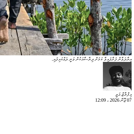
އިޔާދަވާން ފަށާފައިވާ ކަމަށް ދިރާސާއަކުން ވަނީ ދައްކައިފައި.
އިފްރާޒް އަލީ
07 ޖޫން 2026
،
12:09