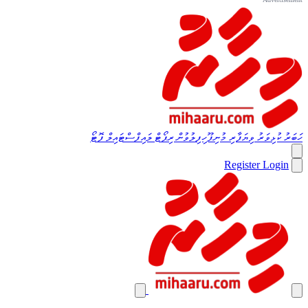
ހަބަރު
ކުޅިވަރު
ވިޔަފާރި
މުނިފޫހިފިލުވުން
ރިޕޯޓް
ލައިފްސްޓައިލް
ފޮޓޯ
Register
Login