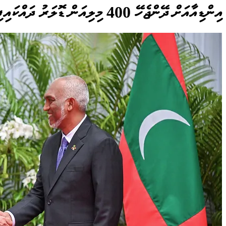
އިންޑިއާއަށް ދޭންޖެހޭ 400 މިލިއަން ޑޮލަރު ދައްކައިފި، އިތުރު 30 ބިލިއަން ރުޕީސް ރާއްޖެއަށް ދެނީ