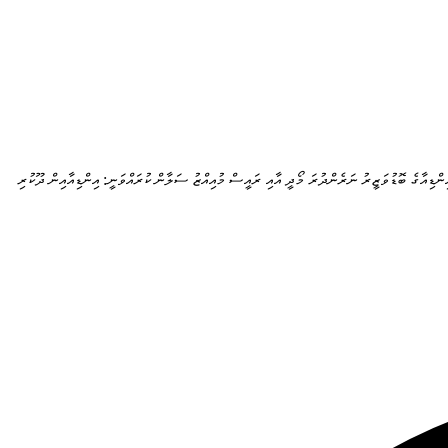
ިންޑިއާގެ ބޮޑުވަޒީރު ނަރެންދުރަ މޯދީ އާއި ރައީސް މުއިއްޒު ސަލާން ކުރައްވަނީ: އިންޑިއާއިން ދޫކުރި