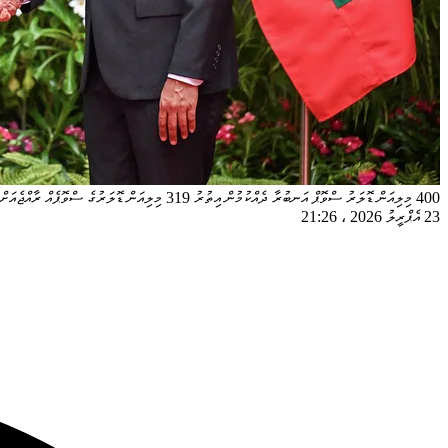
400 މިލިއަން ޑޮލަރު ސްވޮޕް އަނބުރާ ދެއްކުމުން އިތުރު 319 މިލިއަން ޑޮލަރުގެ ސްވޮޕެއް ރާއްޖެއަށް ދޭން ވަނީ ނިންމާފައި --- ފޮޓޯ/ރައީސް އޮފީސް
23 އެޕްރީލު 2026
،
21:26