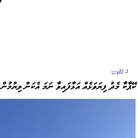
އެޗްޑީސީ
ކޭޕާކާ މެދު ފިޔަވަޅެއް އަޅާފައިވާ ނަމަ އެކަން ލިޔުމުން