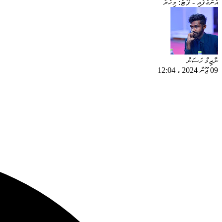
އަންގާފައި - ފޮޓޯ: މިހާރު
ނާޒިމް ހަސަން
09 ޖޫން 2024
،
12:04