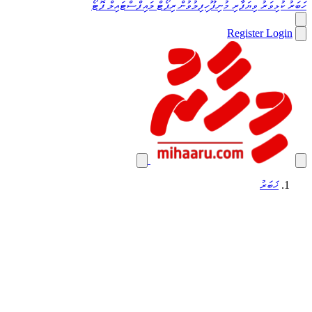
ހަބަރު
ކުޅިވަރު
ވިޔަފާރި
މުނިފޫހިފިލުވުން
ރިޕޯޓް
ލައިފްސްޓައިލް
ފޮޓޯ
Register
Login
ޚަބަރު