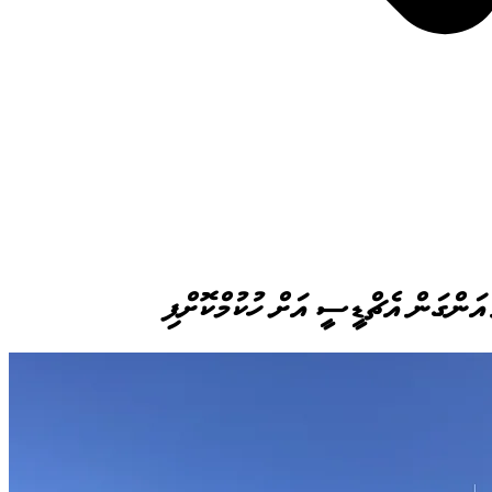
 އަންގަން އެޗްޑީސީ އަށް ހުކުމްކޮށްފި