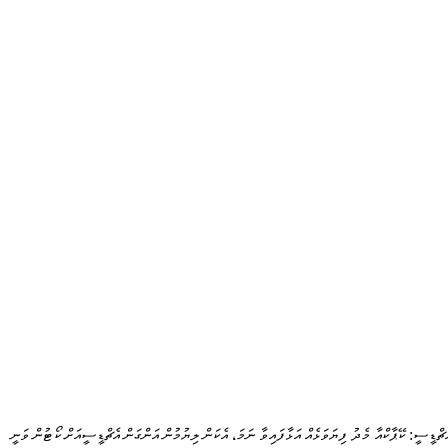
ެޗްޑީސީ: ކޭޕާކްއާ މެދު ފިޔަވަޅެއް އަޅާފައިވާ ނަމަ، އެކަން ލިޔުމުން އަންގަން އެޗްޑީސީއަށް ކޯޓުން ވަނީ