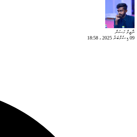
ނާޒިމް ހަސަން
09 ޑިސެމްބަރު 2025
،
18:58