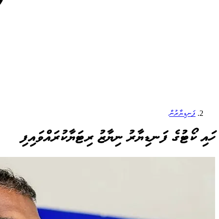
ފަނޑިޔާރުން
ހައި ކޯޓުގެ ފަނޑިޔާރު ނިޔާޒު ރިޓަޔާކުރައްވައިފި