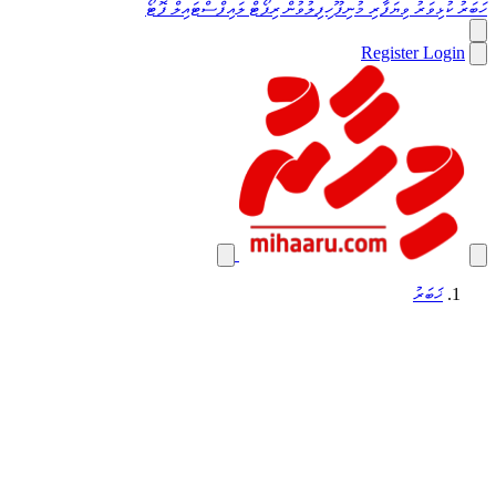
ހަބަރު
ކުޅިވަރު
ވިޔަފާރި
މުނިފޫހިފިލުވުން
ރިޕޯޓް
ލައިފްސްޓައިލް
ފޮޓޯ
Register
Login
ޚަބަރު