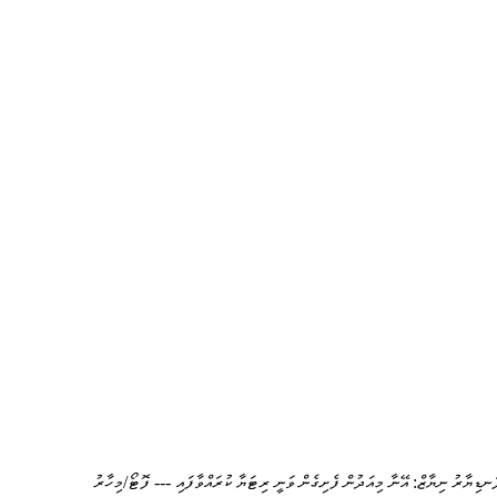
ަނޑިޔާރު ނިޔާޒް: އޭނާ މިއަދުން ފެށިގެން ވަނީ ރިޓަޔާ ކުރައްވާފައި --- ފޮޓޯ/މިހާރު