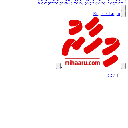
ހަބަރު
ކުޅިވަރު
ވިޔަފާރި
މުނިފޫހިފިލުވުން
ރިޕޯޓް
ލައިފްސްޓައިލް
ފޮޓޯ
Register
Login
ޚަބަރު