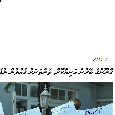
ފުލުހުން
ގާނޫނުގެ ބޭރުން އަނިޔާކޮށް، ތަންތަނަށް ގެއްލުން ނުދ