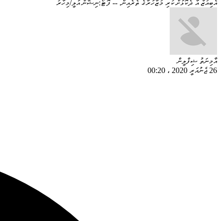
އެބިއުޒް އާ ދެކޮޅަށް ކުރި މުޒާހަރާގެ ތެރެއިން. -- ފޮޓޯ:ނިޝާން އަލީ/މިހާރު
އާމިނަތު ޝިފްލީން
26 ޖެނުއަރީ 2020
،
00:20