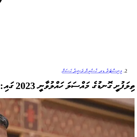
މިނިސްޓަރު ޑރ. ހުސެއިން ރަޝީދު ހަސަން
ތިލަފުށީ ގޮނޑުގެ މައްސަލަ ހައްލުވާނީ 2023 ގައި: ހުސައިން ރަޝީދު