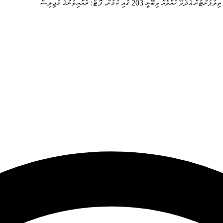
ީ 203 ގައި ކަމަށް. ފޮޓޯ: ރައްޔިތުންގެ މަޖިލިސް