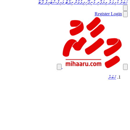
ހަބަރު
ކުޅިވަރު
ވިޔަފާރި
މުނިފޫހިފިލުވުން
ރިޕޯޓް
ލައިފްސްޓައިލް
ފޮޓޯ
Register
Login
ޚަބަރު