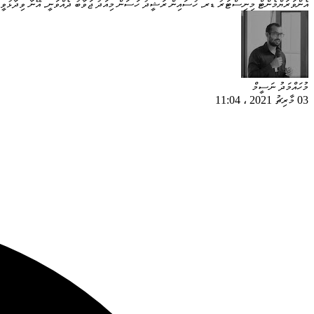
އެންވަރަޔްމެންޓް މިނިސްޓަރު ޑރ. ހުސައިން ރަޝީދު ހަސަން މިއަދު ޖަވާބު ދެއްވަނީ. އޭނާ ވިދާޅުވީ ތިލަފުށްޓަށް އެދެވޭ ހައްލެއް ލިބޭނ
މުހައްމަދު ނަސީމް
03 މާރިޗު 2021
،
11:04