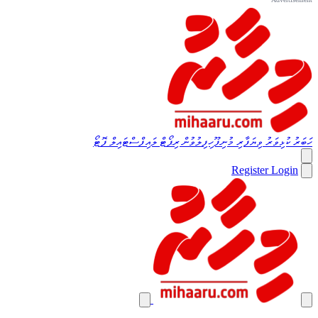
ހަބަރު
ކުޅިވަރު
ވިޔަފާރި
މުނިފޫހިފިލުވުން
ރިޕޯޓް
ލައިފްސްޓައިލް
ފޮޓޯ
Register
Login