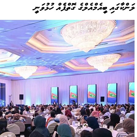
ލަންކާގައި ބީއެމްއެލްގެ ގޮތްޕެެއް ހުޅުވަނީ