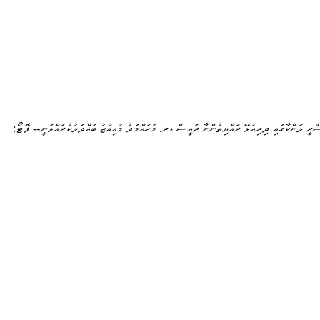
ްރީ ލަންކާގައި ދިރިއުޅޭ ރައްޔިތުންނާ ރައީސް ޑރ. މުހައްމަދު މުއިއްޒު ބައްދަލުކުރައްވަނީ-- ފޮޓޯ: