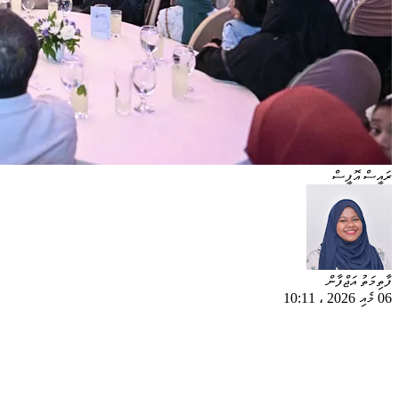
ރައީސް އޮފީސް
ފާތިމަތު އަޖްފާން
06 މެއި 2026
،
10:11